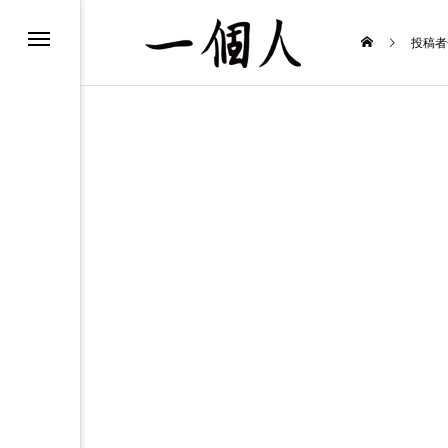
た、見た、聞いた！
投稿者
念な鉄道時刻表
みる歌舞伎
のまま生きる』
のお知らせ