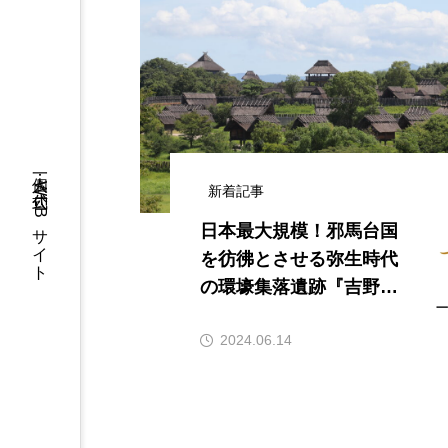
一個人：公式WEBサイト
新着記事
日本最大規模！邪馬台国
を彷彿とさせる弥生時代
の環壕集落遺跡『吉野ヶ
里遺跡』へ
2024.06.14