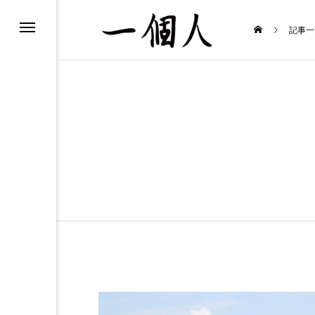
た、見た、聞いた！
記事一
念な鉄道時刻表
みる歌舞伎
のまま生きる』
のお知らせ