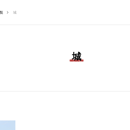
覧
城
城