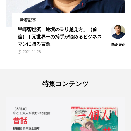
新着記事
里崎智也流「逆境の乗り越え方」（前
編）｜元世界一の捕手が悩めるビジネス
マンに贈る言葉
里崎 智也
2021.11.28
特集コンテンツ