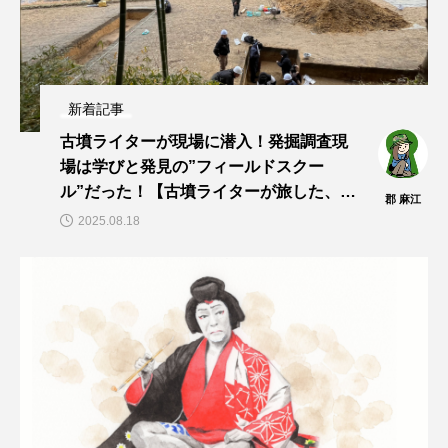
新着記事
古墳ライターが現場に潜入！発掘調査現
場は学びと発見の”フィールドスクー
ル”だった！【古墳ライターが旅した、見
郡 麻江
た、聞いた！vol.13】
2025.08.18