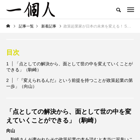
記事一覧
新着記事
政策起業家が日本の未来を変える！ SDGsを牽引し、社会問題を解決する新たなイノベーターたち｜認定NPO法人フローレンス代表理事 駒崎弘樹 × 一般財団法人アジア・パシフィック・イニシアティブ主任研究員 向山淳
目次
「点としての解決から、面として世の中を変えていくことが
できる」（駒崎）
「『変えられるんだ』という前提を持つことが政策起業の第
一歩」（向山）
「点としての解決から、面として世の中を変
えていくことができる」（駒崎）
向山
駒崎さんが書かれたその政策起業の本を読むと本当に泥臭いこ