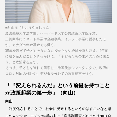
■向山淳（むこうやまじゅん）
慶應義塾大学法学部、ハーバード大学公共政策大学院卒業。
三菱商事にてネット事業や金融事業、インフラ事業に従事したほ
か、カナダの年金基金でも働く。
30歳を過ぎて子どもをなかなか授からない経験を乗り越え、4年前
に娘を産んだことをきっかけに、「子どもたちの未来のために働こ
う」と政治家を志す。
その後、子どもを連れて留学し、帰国後はシンクタンクで、政府の
コロナ対応の検証や、デジタル分野での政策提言を行う。
「『変えられるんだ』という前提を持つこと
が政策起業の第一歩」（向山）
向山
制度化されることで、社会に浸透するというのはすごいなと思
ったんですが、一方でお話の中に「官房副長官がたまたま知り合