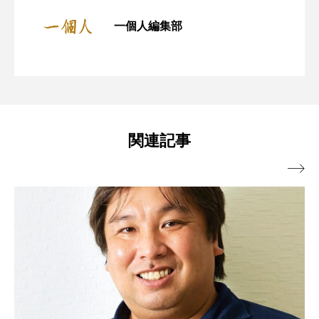
一個人編集部
東濃の秘境へ！明知鉄道で行く「岐阜県
2025.05.26
読むべき「民話・昔話」
【4月23日限定】おいしくて環境に良
2025.04.23
恵那岩村」の旅で、歴史とグルメを楽し
関連記事
い”水素焙煎コーヒー”をCOREDO室町テ
む

ラスで無料提供「UCCミライ珈琲店」