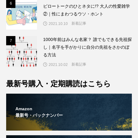
6
6
ピロートークのひとネタに!? 大人の性愛雑学
②｜性にまわつるウソ・ホント
新着記事
2021.10.10
1000年前はみんな名家？ 誰でもできる先祖探
7
7
し｜名字を手がかりに自分の先祖をさかのぼ
る方法
新着記事
2021.10.02
最新号購入・定期購読はこちら
Amazon
最新号・バックナンバー