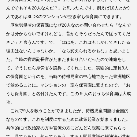
んでそもそも20人なんだ？」と思ったんです。例えば10人とか9
人であれば3LDKのマンションや空き家も保育園にできます。
厚生労働省の保育課になぜ20人なのか問い合わせたら「なんで
かは分からないですけれども、昔からそうだったんで従ってくだ
さい」と言うんです。で、「ははあ、これはもしかしてさしたる
理由はないんじゃないか」「なら変えられるかもな」と思いまし
た。当時の官房副長官がたまたま知り合いだったので連絡をし
て、そうしたら厚労省を説得してくれました。実験的に定員9人
の保育園というのを、当時の待機児童の中心地であった豊洲地区
で始めることに。マンションの一室を保育園に変えたので、「お
うち保育園」と名付けたんです。この 9 人のおうち保育園は大成
功。
これで9人を救うことができましたが、待機児童問題は全国的
なものです。これを制度にするために政策起業が始まりました。
具体的には政治家の方や官僚の方にどんどん視察に来てもらっ
て、見てもらい、知ってもらう。すると問題意識や解決法が共有