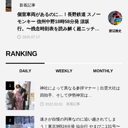
新着記事
個室車両があるのに…！長野鉄道 スノー
モンキー 信州中野18時58分発 須坂
行。〜残念時刻表を読み解く超ニッチ企
渡辺雅史
画！～「渡辺雅史の残念な鉄道時刻表」
2025.07.17
第14回
RANKING
DAILY
WEEKLY
MONTHLY
1
1
神社によって異なる参拝マナー｜出雲大社は
四拍手、そして伊勢神宮は…
新着記事
2022.03.01
速さが自慢の列車なのに追い越されてしま
2
2
う！東京9時24分発 仙台行 やまびこ131号〜