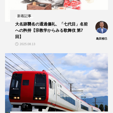
新着記事
大名跡襲名の通過儀礼、「七代目」名前
への矜持【宗教学からみる歌舞伎 第7
回】
島田裕巳
2025.08.13