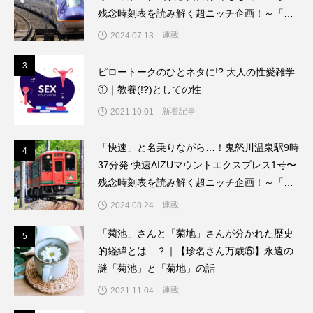
残念時刻表を読み解く超ニッチ企画！～「渡
辺雅史の残念な鉄道時刻表」第8回
連載
2024.07.13
3
3
ピロートークのひとネタに!? 大人の性愛雑学
①｜教養(!?)としての性
新着記事
2021.10.01
「快速」と名乗りながら…！鬼怒川温泉駅9時
4
4
37分発 快速AIZUマウントエクスプレス1号〜
残念時刻表を読み解く超ニッチ企画！～「渡
辺雅史の残念な鉄道時刻表」第9回
連載
2024.08.24
「菊池」さんと「菊地」さんが分かれた歴史
5
5
的経緯とは…？｜【珍名さん万歳⑤】永遠の
謎「菊池」と「菊地」の話
連載
2021.11.04