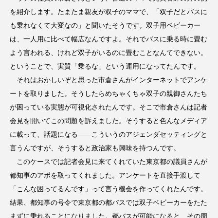
を紹介します。たまたま親友が双子のママで、「双子だとバスに
も乗れなくて大変なの」と聞いたそうです。双子用ベビーカー
は、一人用に比べて幅広なんですよ。それでバスに乗る時に畳む
よう言われる、けれど双子がいるのに畳むことなんてできない。
ということで、実質「乗るな」という運用になってたんです。
それはおかしいぞと思った市倉さんがインターネットでアンケ
ートを取りました。そうしたらめちゃくちゃ双子の親御さんたち
が困っている実態が可視化されたんです。そこで市倉さんは記者
会見を開いてこの問題を訴えました。そうすると色んなメディア
に載って、話題になる――こういうのアジェンダセッティングと
言うんですが、そうすると政治家も興味を持つんです。
このケースでは記者会見に来てくれていた東京都の議員さんが
都知事のアポを取ってくれました。アンケートを直接手渡して
「こんな困ってるんです」って言う機会を作ってくれたんです。
結果、都知事の号令で東京都の都バスでは双子ベビーカーをたた
まずに乗れることになりました。都バスが可能になると、その周