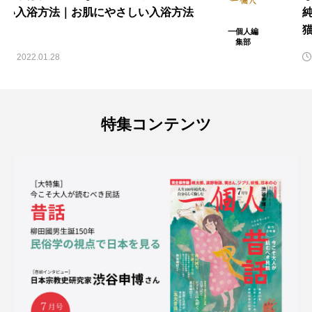
純一郎、大佛次郎、ヘミングウェイ……
猫が作家に愛される理由
一個人編
集部
2021.11.18
特集コンテンツ