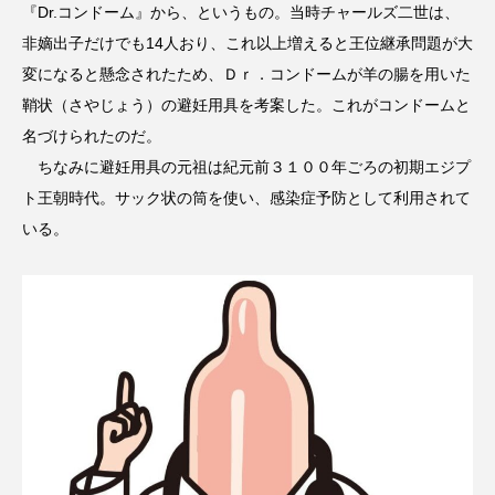
『Dr.コンドーム』から、というもの。当時チャールズ二世は、
非嫡出子だけでも14人おり、これ以上増えると王位継承問題が大
変になると懸念されたため、Ｄｒ．コンドームが羊の腸を用いた
鞘状（さやじょう）の避妊用具を考案した。これがコンドームと
名づけられたのだ。
ちなみに避妊用具の元祖は紀元前３１００年ごろの初期エジプ
ト王朝時代。サック状の筒を使い、感染症予防として利用されて
いる。