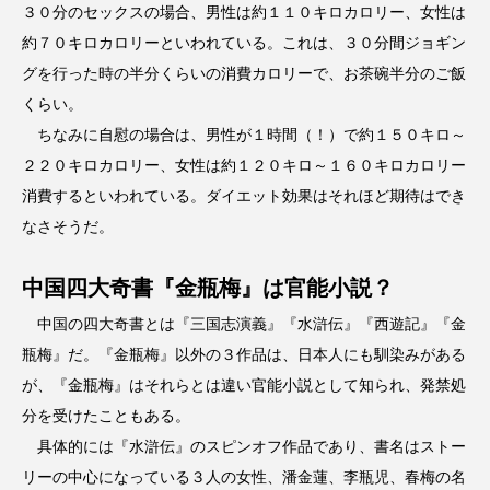
３０分のセックスの場合、男性は約１１０キロカロリー、女性は
約７０キロカロリーといわれている。これは、３０分間ジョギン
グを行った時の半分くらいの消費カロリーで、お茶碗半分のご飯
くらい。
ちなみに自慰の場合は、男性が１時間（！）で約１５０キロ～
２２０キロカロリー、女性は約１２０キロ～１６０キロカロリー
消費するといわれている。ダイエット効果はそれほど期待はでき
なさそうだ。
中国四大奇書『金瓶梅』は官能小説？
中国の四大奇書とは『三国志演義』『水滸伝』『西遊記』『金
瓶梅』だ。『金瓶梅』以外の３作品は、日本人にも馴染みがある
が、『金瓶梅』はそれらとは違い官能小説として知られ、発禁処
分を受けたこともある。
具体的には『水滸伝』のスピンオフ作品であり、書名はストー
リーの中心になっている３人の女性、潘金蓮、李瓶児、春梅の名