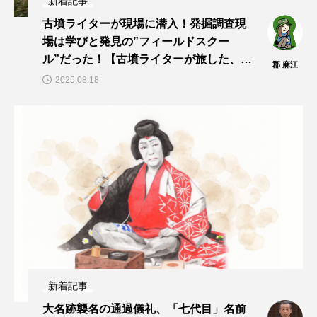
新着記事
古墳ライターが現場に潜入！発掘調査現
場は学びと発見の”フィールドスクー
ル”だった！【古墳ライターが旅した、見
郡 麻江
た、聞いた！vol.13】
2025.08.18
新着記事
大名跡襲名の通過儀礼、「七代目」名前