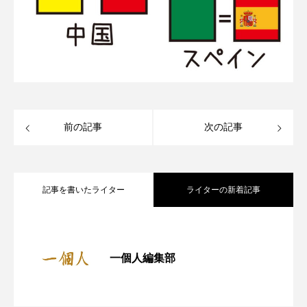
前の記事
次の記事
記事を書いたライター
ライターの新着記事
『一個人』7月号 発売中｜今こそ大人が
2025.06.16
一個人編集部
東濃の秘境へ！明知鉄道で行く「岐阜県
2025.05.26
読むべき「民話・昔話」