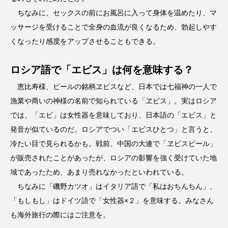
ちなみに、セックスの前にお風呂に入って身体を温めたり、マ
ッサージを受けることで全身の血流が良くなるため、勃起しやす
くなったり感度をアップさせることもできる。
ロシア語で「エビス」は何を意味する？
恵比寿様、ビールの銘柄ヱビスなど、日本では七福神の一人で
漁業や商いの神様の名前で知られている「ヱビス」。実はロシア
では、「エビ」は女性器を意味しており、日本語の「エビス」と
発音が似ているのだ。ロシアでつい「エビスひとつ」と言うと、
冷たい目で見られるかも。戦前、中国の大連で「ヱビスビール」
が販売されたことがあったが、ロシアの影響を強く受けていた地
域であったため、あまり売れなかったといわれている。
ちなみに「磯野カツオ」はイタリア語で「私はおちんちん」、
「もしもし」はドイツ語で「女性器×２」を意味する。みなさん
も海外旅行の際にはご注意を。