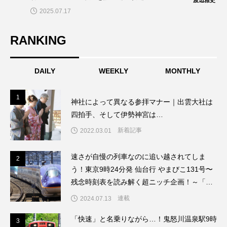
渡辺雅史
画！～「渡辺雅史の残念な鉄道時刻表」
2025.07.17
第14回
RANKING
DAILY
WEEKLY
MONTHLY
1
1
神社によって異なる参拝マナー｜出雲大社は
四拍手、そして伊勢神宮は…
新着記事
2022.03.01
速さが自慢の列車なのに追い越されてしま
2
2
う！東京9時24分発 仙台行 やまびこ131号〜
残念時刻表を読み解く超ニッチ企画！～「渡
辺雅史の残念な鉄道時刻表」第8回
連載
2024.07.13
「快速」と名乗りながら…！鬼怒川温泉駅9時
3
3