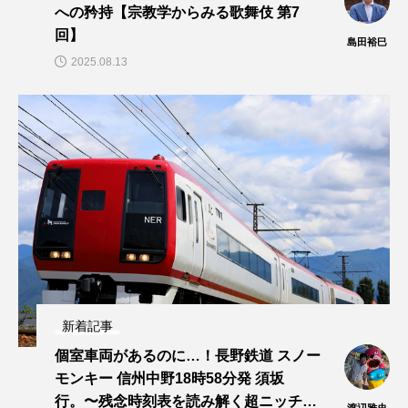
への矜持【宗教学からみる歌舞伎 第7
回】
島田裕巳
2025.08.13
新着記事
個室車両があるのに…！長野鉄道 スノー
モンキー 信州中野18時58分発 須坂
行。〜残念時刻表を読み解く超ニッチ企