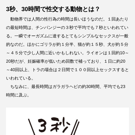
3秒、30時間で性交する動物とは？
動物界では人間の性行為の時間は長いほうなのだ。１回あたり
の最短時間は、チンパンジーの３秒で平均でも７秒といわれてい
る。一瞬でオーガズムに達するとてもシンプルなセックスが一般
的なのだ。ほかにゴリラが約１分半、猫が約１５秒、犬が約５分
～４５分で少し人間に近いかもしれない。ライオンは１回約10～
20秒だが、妊娠確率が低いため回数で補っており、１日に約20
～40回以上、トラの場合は２日間で１００回以上セックスすると
いわれている。
ちなみに、最長時間はガラガラヘビの約30時間、平均でも23
時間に及ぶ。