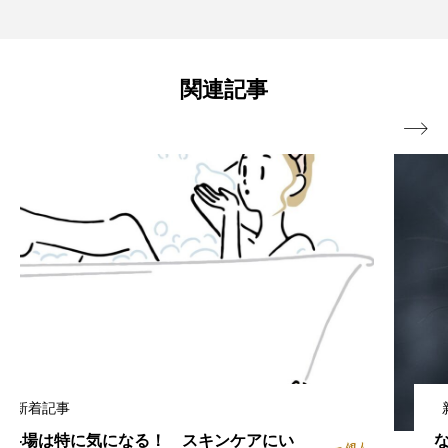
【4月23日限定】おいしくて環境に良
2025.04.23
恵那岩村」の旅で、歴史とグルメを楽し
関連記事
い”水素焙煎コーヒー”をCOREDO室町テ
む

ラスで無料提供「UCCミライ珈琲店」
新着記事
なぜ文豪たちは猫を愛したのか？｜谷崎