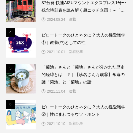
37分発 快速AIZUマウントエクスプレス1号〜
残念時刻表を読み解く超ニッチ企画！～「渡
辺雅史の残念な鉄道時刻表」第9回
連載
2024.08.24
4
4
ピロートークのひとネタに!? 大人の性愛雑学
①｜教養(!?)としての性
新着記事
2021.10.01
「菊池」さんと「菊地」さんが分かれた歴史
5
5
的経緯とは…？｜【珍名さん万歳⑤】永遠の
謎「菊池」と「菊地」の話
連載
2021.11.04
6
6
ピロートークのひとネタに!? 大人の性愛雑学
②｜性にまわつるウソ・ホント
新着記事
2021.10.10