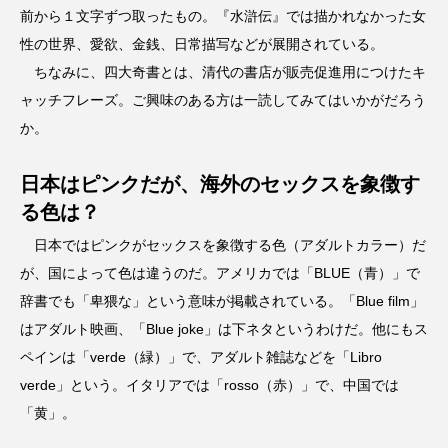
前から１文字ずつ取ったもの。『水滸伝』では描かれなかった女
性の世界、愛欲、金銭、日常描写などが展開されている。
ちなみに、四大奇書とは、清代の書店が販売促進用につけたキ
ャッチフレーズ。ご興味のある方は一読してみてはいかがだろう
か。
日本はピンクだが、海外のセックスを象徴す
る色は？
日本ではピンクがセックスを象徴する色（アダルトカラー）だ
が、国によって色は違うのだ。アメリカでは「BLUE（青）」で
辞書でも「卑猥な」という意味が掲載されている。「Blue film」
はアダルト映画、「Blue joke」は下ネタというわけだ。他にもス
ペインは「verde（緑）」で、アダルト雑誌などを「Libro
verde」という。イタリアでは「rosso（赤）」で、中国では
「黄」。