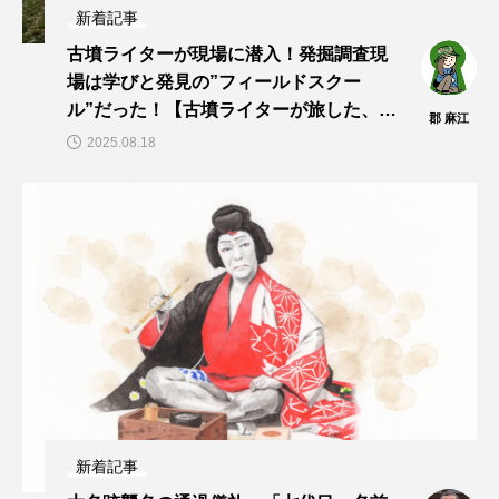
新着記事
古墳ライターが現場に潜入！発掘調査現
場は学びと発見の”フィールドスクー
ル”だった！【古墳ライターが旅した、見
郡 麻江
た、聞いた！vol.13】
2025.08.18
新着記事