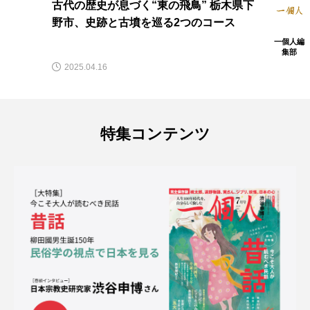
古代の歴史が息づく“東の飛鳥” 栃木県下
野市、史跡と古墳を巡る2つのコース
一個人編
集部
2025.04.16
特集コンテンツ