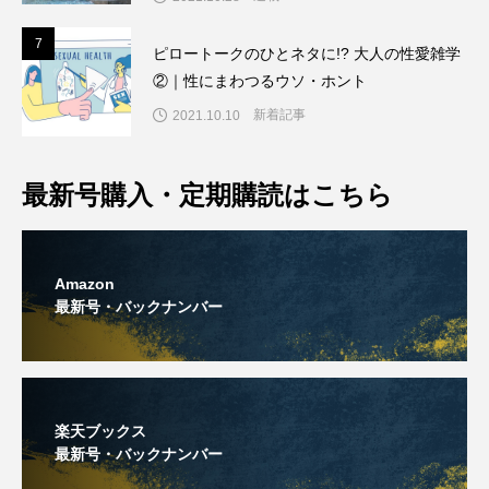
7
7
ピロートークのひとネタに!? 大人の性愛雑学
②｜性にまわつるウソ・ホント
新着記事
2021.10.10
最新号購入・定期購読はこちら
Amazon
最新号・バックナンバー
楽天ブックス
最新号・バックナンバー