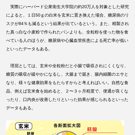
実際にハーバード公衆衛生大学院の約20万人を対象とした研究
によると、１日50ｇの白米を玄米に置き換えた場合、糖尿病のリ
スクが84％も減るという結果が出ているという。また、精製され
た真っ白な小麦粉で作られたパンよりも、全粒粉を使った物を食
べている人のほうが、糖尿病や心臓血管疾患による死亡率が低い
といったデータもある。
理屈としては、玄米や全粒粉だと小腸で吸収されにくくなり、
糖質の吸収が緩やかになるし、大腸まで届き、腸内細菌のエサと
なり、様々な健康効果をもたらすからと考えればいい。自然な食
品、例えば玄米食を始めると、２〜３ヶ月程度で、便通が良くな
ったり、口内炎が改善したりといった効果が感じられるといった
データもある。