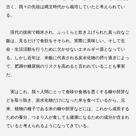
古く、我々の先祖は縄文時代から栽培していたと考えられてい
る。
現代の技術で精米され、ふっくらと炊き上げられた真っ白なご
飯は、見るだけで食欲をそそられ、実際に美味しい。そして生
命・生活活動を行うために欠かせないエネルギー源となってい
る。しかし近年は、米飯に代表される炭水化物の摂り過ぎによっ
て、肥満や糖尿病のリスクを高めると言われていることも事実
だ。
実はこれ、我々人間にとって食味や食感を悪くする糠や胚芽な
どを取り除き、炭水化物だけになった米を食べているから。元
来、植物の種子である米の糠や胚芽などには、これから成長する
ための養分、つまり人が食しても健康になるための成分が含まれ
ていると考えられるようになってきている。