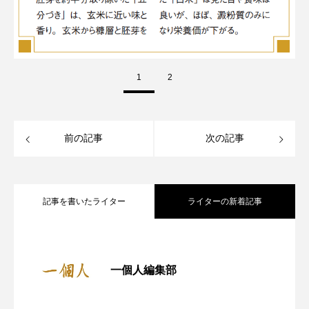
1
2
前の記事
次の記事
記事を書いたライター
ライターの新着記事
『一個人』7月号 発売中｜今こそ大人が
2025.06.16
一個人編集部
東濃の秘境へ！明知鉄道で行く「岐阜県
2025.05.26
読むべき「民話・昔話」