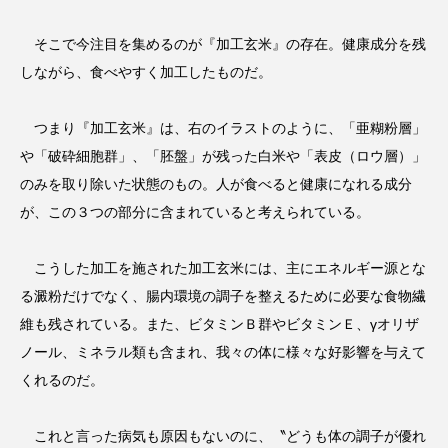
そこで今注目を集めるのが『加工玄米』の存在。健康成分を残
しながら、食べやすく加工したものだ。
つまり『加工玄米』は、右のイラストのように、「亜糊粉層」
や「破砕細胞群」、「胚盤」が残った白米や「表皮（ロウ層）」
のみを取り除いた状態のもの。人が食べると健康になれる成分
が、この３つの部分に含まれていると考えられている。
こうした加工を施された加工玄米には、主にエネルギー源とな
る澱粉だけでなく、腸内環境の調子を整えるために必要な食物繊
維も残されている。また、ビタミンＢ群やビタミンＥ、γオリザ
ノール、ミネラル類も含まれ、我々の体に様々な好影響を与えて
くれるのだ。
これと言った病気も原因もないのに、〝どうも体の調子が優れ