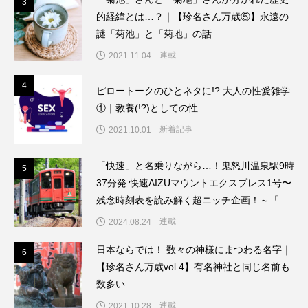
3
3
的経緯とは…？｜【珍名さん万歳⑤】永遠の
謎「菊池」と「菊地」の話
連載
2021.11.04
4
4
ピロートークのひとネタに!? 大人の性愛雑学
①｜教養(!?)としての性
新着記事
2021.10.01
「快速」と名乗りながら…！鬼怒川温泉駅9時
5
5
37分発 快速AIZUマウントエクスプレス1号〜
残念時刻表を読み解く超ニッチ企画！～「渡
辺雅史の残念な鉄道時刻表」第9回
連載
2024.08.24
日本ならでは！ 数々の神様にまつわる名字｜
6
6
【珍名さん万歳vol.4】有名神社と同じ名前も
数多い
連載
2021.10.28