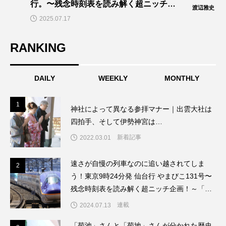
行。〜残念時刻表を読み解く超ニッチ企
渡辺雅史
画！～「渡辺雅史の残念な鉄道時刻表」
2025.07.17
第14回
RANKING
DAILY
WEEKLY
MONTHLY
1
1
神社によって異なる参拝マナー｜出雲大社は
四拍手、そして伊勢神宮は…
新着記事
2022.03.01
速さが自慢の列車なのに追い越されてしま
2
2
う！東京9時24分発 仙台行 やまびこ131号〜
残念時刻表を読み解く超ニッチ企画！～「渡
辺雅史の残念な鉄道時刻表」第8回
連載
2024.07.13
「菊池」さんと「菊地」さんが分かれた歴史