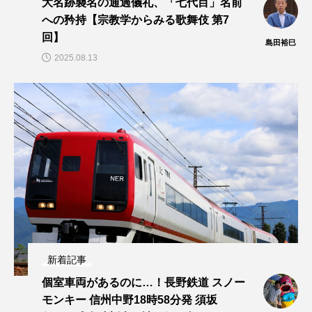
大名跡襲名の通過儀礼、「七代目」名前
への矜持【宗教学からみる歌舞伎 第7
回】
島田裕巳
2025.08.13
新着記事
個室車両があるのに…！長野鉄道 スノー
モンキー 信州中野18時58分発 須坂