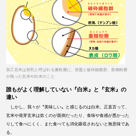
加工玄米は胚乳と呼ばれる澱粉層に、胚盤と破砕細胞群、亜糊粉層
が残った玄米や白米のこと
誰もがよく理解していない『白米』と『玄米』の
違い
しかし、我々が〝美味しい〟と感じるのは白米。正直言って、
玄米や発芽玄米は炊くのが面倒だったり、食味や食感が悪かった
りして食べにくく、また食べても消化吸収されないと無意味であ
る。