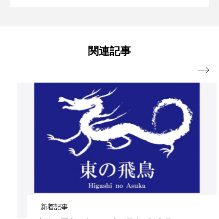
【4月23日限定】おいしくて環境に良
2025.04.23
恵那岩村」の旅で、歴史とグルメを楽し
関連記事
い”水素焙煎コーヒー”をCOREDO室町テ
む

ラスで無料提供「UCCミライ珈琲店」
新着記事