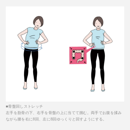
■骨盤回しストレッチ
左手を肋骨の下、右手を骨盤の上に当てて掴む。両手でお腹を揉み
ながら腰を右に8回、左に8回ゆっくりと回すようにする。