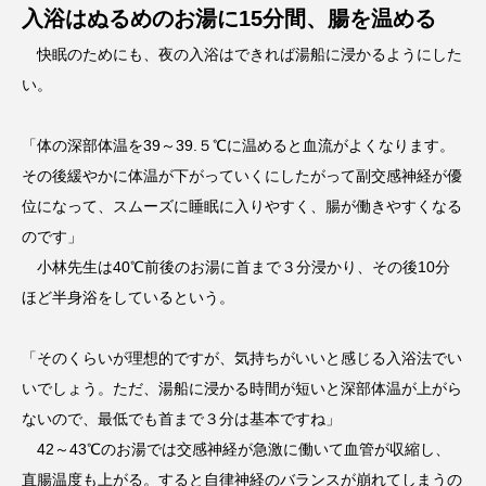
入浴はぬるめのお湯に15分間、腸を温める
快眠のためにも、夜の入浴はできれば湯船に浸かるようにした
い。
「体の深部体温を39～39.５℃に温めると血流がよくなります。
その後緩やかに体温が下がっていくにしたがって副交感神経が優
位になって、スムーズに睡眠に入りやすく、腸が働きやすくなる
のです」
小林先生は40℃前後のお湯に首まで３分浸かり、その後10分
ほど半身浴をしているという。
「そのくらいが理想的ですが、気持ちがいいと感じる入浴法でい
いでしょう。ただ、湯船に浸かる時間が短いと深部体温が上がら
ないので、最低でも首まで３分は基本ですね」
42～43℃のお湯では交感神経が急激に働いて血管が収縮し、
直腸温度も上がる。すると自律神経のバランスが崩れてしまうの