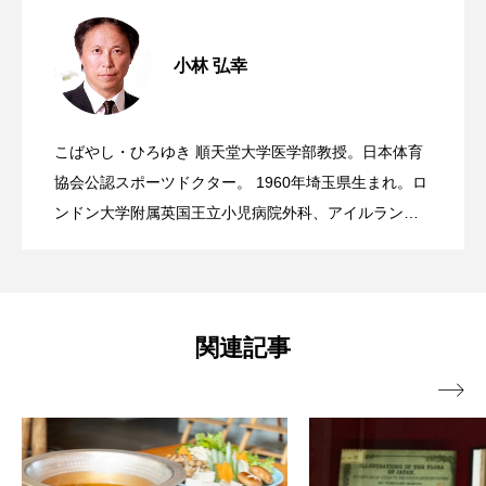
名医が薦める、病まない・老けない
2021.12.21
小林 弘幸
名医が薦める、病まない・老けない
2021.12.15
「新」生活改善術〜腸内環境は若さに直
こばやし・ひろゆき 順天堂大学医学部教授。日本体育
名医が薦める、病まない・老けない
2021.12.05
「新」生活改善術｜Part.2_「自律神経を
協会公認スポーツドクター。 1960年埼玉県生まれ。ロ
結する〜｜Part.3_「腸を整える」ための
ンドン大学附属英国王立小児病院外科、アイルランド
国立小児病院外科勤務を経て、順天堂大学小児外科講
「新」生活改善術｜Part.1_自律神経につ
整える」ための生活改善術
生活改善術
師、助教授を歴任し現職。自律神経のバランスに着目
し、同分野の第一人者として知られる。 著書は暁子夫
人との共著『〈自律神経〉×〈腸〉で10歳若返る！ 小
いて正しく知る
関連記事
林式「最強の習慣」35』（河出書房新社）など。
