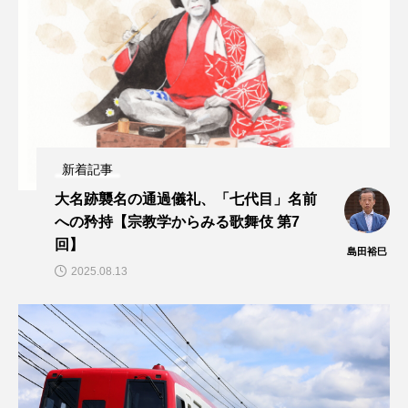
新着記事
大名跡襲名の通過儀礼、「七代目」名前
への矜持【宗教学からみる歌舞伎 第7
回】
島田裕巳
2025.08.13