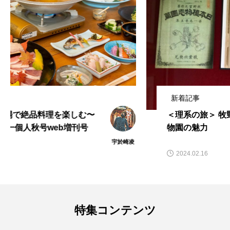
新着記事
＜理系の旅＞ 牧野富太郎がいた小石川植
物園の魅力
賀茂 恵
2024.02.16
特集コンテンツ