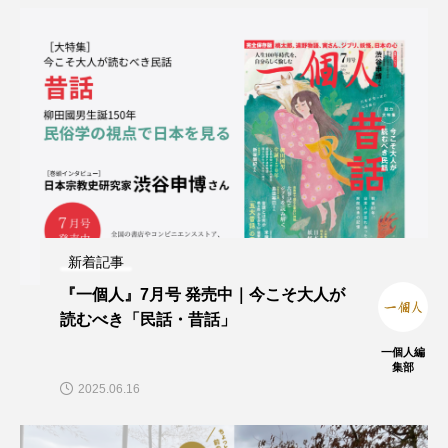
新着記事
『一個人』7月号 発売中｜今こそ大人が
読むべき「民話・昔話」
一個人編
集部
2025.06.16