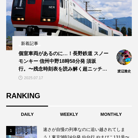
新着記事
個室車両があるのに…！長野鉄道 スノー
モンキー 信州中野18時58分発 須坂
行。〜残念時刻表を読み解く超ニッチ企
渡辺雅史
画！～「渡辺雅史の残念な鉄道時刻表」
2025.07.17
第14回
RANKING
DAILY
WEEKLY
MONTHLY
速さが自慢の列車なのに追い越されてしま
1
1
う！東京9時24分発 仙台行 やまびこ131号〜