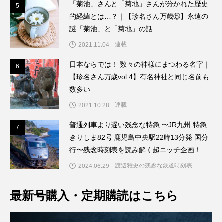
「菊池」さんと「菊地」さんが分かれた歴史
5
5
的経緯とは…？｜【珍名さん万歳⑤】永遠の
謎「菊池」と「菊地」の話
連載
2021.11.04
日本ならでは！ 数々の神様にまつわる名字｜
6
6
【珍名さん万歳vol.4】有名神社と同じ名前も
数多い
連載
2021.10.28
普通列車より遅い残念な特急 〜JR九州 特急
7
7
きりしま82号 鹿児島中央駅22時13分発 国分
行〜残念時刻表を読み解く超ニッチ企画！～
「渡辺雅史の残念な鉄道時刻表」第6回
渡辺雅史の残念な鉄道時刻表
2024.06.29
最新号購入・定期購読はこちら