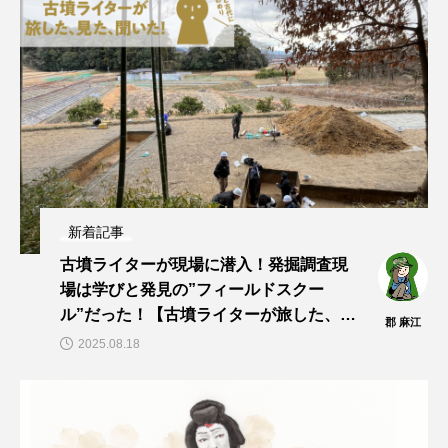
新着記事
古墳ライターが現場に潜入！発掘調査現
場は学びと発見の”フィールドスクー
ル”だった！【古墳ライターが旅した、見
郡 麻江
た、聞いた！vol.13】
2025.08.18