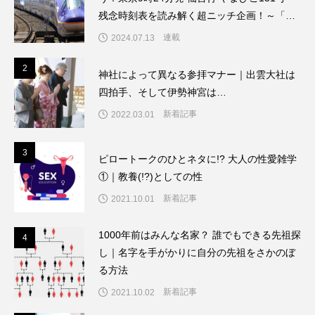
残念時刻表を読み解く超ニッチ企画！～「渡
辺雅史の残念な鉄道時刻表」第8回
連載
2024.07.13
2
2
神社によって異なる参拝マナー｜出雲大社は
四拍手、そして伊勢神宮は…
新着記事
2022.03.01
3
3
ピロートークのひとネタに!? 大人の性愛雑学
①｜教養(!?)としての性
新着記事
2021.10.01
1000年前はみんな名家？ 誰でもできる先祖探
4
4
し｜名字を手がかりに自分の先祖をさかのぼ
る方法
新着記事
2021.10.02