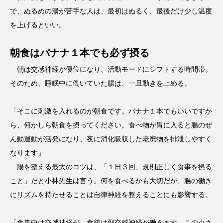
で、ぬるめの湯が苦手な人は、最初はぬるく、最後だけ少し温度
を上げるといい。
朝食はバナナ１本でも必ず摂る
朝は交感神経が優位になり、活動モードにシフトする時間帯。
そのため、睡眠中に働いていた腸は、一旦動きを止める。
「そこに刺激を入れるのが朝食です。バナナ１本でもいいですか
ら、何かしら朝食を摂ってください。食べ物が胃に入ると腸のぜ
ん動運動が活発になり、夜に消化吸収した老廃物を排泄しやすく
なります」
腸を整える最大のコツは、「１日３回、規則正しく食事を摂る
こと」だと小林先生は言う。何を食べるかも大切だが、腸の働き
にリズムを持たせることは自律神経を整えることにも影響する。
「食事中は交感神経が、食後は副交感神経が働きます。この小さ