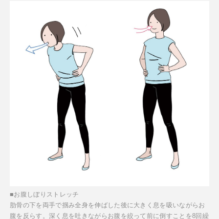
■お腹しぼりストレッチ
肋骨の下を両手で掴み全身を伸ばした後に大きく息を吸いながらお
腹を反らす。深く息を吐きながらお腹を絞って前に倒すことを8回繰