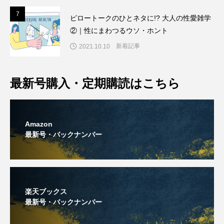
7
7
ピロートークのひとネタに!? 大人の性愛雑学
②｜性にまわつるウソ・ホント
新着記事
2021.10.10
最新号購入・定期購読はこちら
Amazon
最新号・バックナンバー
楽天ブックス
最新号・バックナンバー