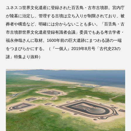
ユネスコ世界文化遺産に登録された百舌鳥・古市古墳群。宮内庁
が陵墓に治定し、管理する古墳は立ち入りが制限されており、被
葬者や構造など、明確には分からないことも多い。「百舌鳥・古
市古墳群世界文化遺産登録有識者会議」委員でもある考古学者・
福永伸哉さんに取材。1600年前の巨大遺跡にまつわる謎の一端
をつまびらかにする。（『一個人』2019年8月号「古代史23の
謎」特集より抜粋）