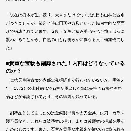
「現在は樹木が生い茂り、大きさだけでなく見た目も山林と区別
がつきませんが、築造当時は円形や方形といった幾何学的な平面
形で構成されています。２段・３段と積み重ねられた墳丘は石に
覆われることから、自然の山とは明らかに異なる人工構築物でし
た」
■貴重な宝物も副葬された！内部はどうなっている
のか？
仁徳天皇陵古墳の内部は発掘調査が行われていないが、明治5
年（1872）の土砂崩れで石室が露出した際に長持形石棺や副葬
品などが確認されており、その絵図が残っている。
「副葬品としてあったのは金銅製甲冑や太刀金具、鉄刀、ガラス
製容器など。これらは被葬者の権力、または後継者の権威を示す
ためのものです。また、石室が貴重な水銀朱で鮮やかに塗られる