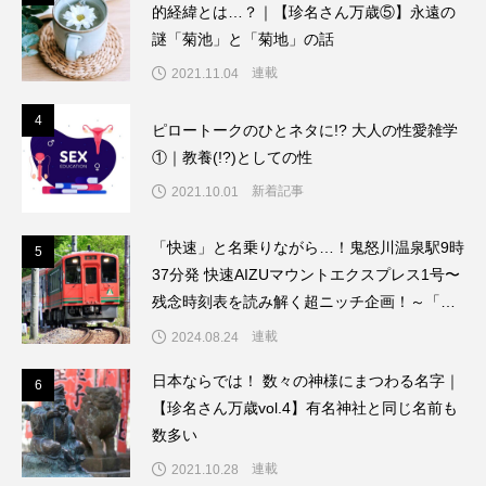
的経緯とは…？｜【珍名さん万歳⑤】永遠の
謎「菊池」と「菊地」の話
連載
2021.11.04
4
4
ピロートークのひとネタに!? 大人の性愛雑学
①｜教養(!?)としての性
新着記事
2021.10.01
「快速」と名乗りながら…！鬼怒川温泉駅9時
5
5
37分発 快速AIZUマウントエクスプレス1号〜
残念時刻表を読み解く超ニッチ企画！～「渡
辺雅史の残念な鉄道時刻表」第9回
連載
2024.08.24
日本ならでは！ 数々の神様にまつわる名字｜
6
6
【珍名さん万歳vol.4】有名神社と同じ名前も
数多い
連載
2021.10.28