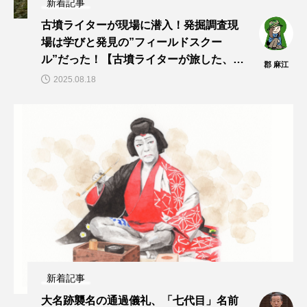
新着記事
古墳ライターが現場に潜入！発掘調査現
場は学びと発見の”フィールドスクー
ル”だった！【古墳ライターが旅した、見
郡 麻江
た、聞いた！vol.13】
2025.08.18
新着記事
大名跡襲名の通過儀礼、「七代目」名前