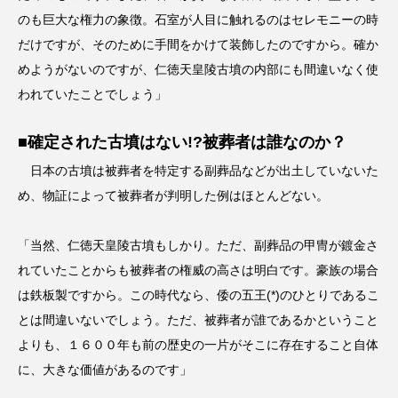
のも巨大な権力の象徴。石室が人目に触れるのはセレモニーの時
だけですが、そのために手間をかけて装飾したのですから。確か
めようがないのですが、仁徳天皇陵古墳の内部にも間違いなく使
われていたことでしょう」
■確定された古墳はない!?被葬者は誰なのか？
日本の古墳は被葬者を特定する副葬品などが出土していないた
め、物証によって被葬者が判明した例はほとんどない。
「当然、仁徳天皇陵古墳もしかり。ただ、副葬品の甲冑が鍍金さ
れていたことからも被葬者の権威の高さは明白です。豪族の場合
は鉄板製ですから。この時代なら、倭の五王(*)のひとりであるこ
とは間違いないでしょう。ただ、被葬者が誰であるかということ
よりも、１６００年も前の歴史の一片がそこに存在すること自体
に、大きな価値があるのです」