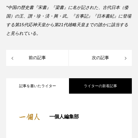
*中国の歴史書『宋書』『梁書』に名が記された、古代日本（倭
国）の王、讃・珍・済・興・武。『古事記』『日本書紀』に登場
する第15代応神天皇から第21代雄略天皇までの誰かに該当する
と見られている。
前の記事
次の記事
記事を書いたライター
ライターの新着記事
『一個人』7月号 発売中｜今こそ大人が
2025.06.16
一個人編集部
東濃の秘境へ！明知鉄道で行く「岐阜県
2025.05.26
読むべき「民話・昔話」