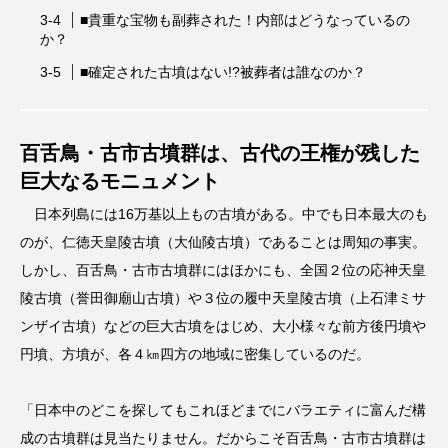
■貴重な宝物も副葬された！内部はどうなっているの
か？
■確定された古墳はない!?被葬者は誰なのか？
百舌鳥・古市古墳群は、古代の王権が残した
巨大なるモニュメント
日本列島には16万基以上もの古墳がある。中でも日本最大のも
のが、仁徳天皇陵古墳（大仙陵古墳）であることは周知の事実。
しかし、百舌鳥・古市古墳群にはほかにも、全国２位の応神天皇
陵古墳（誉田御廟山古墳）や３位の履中天皇陵古墳（上石津ミサ
ンザイ古墳）などの巨大古墳をはじめ、大小様々な前方後円墳や
円墳、方墳が、各４㎞四方の地域に密集しているのだ。
「日本中のどこを探してもこれほどまでにバラエティに富んだ構
成の古墳群は見当たりません。だからこそ百舌鳥・古市古墳群は