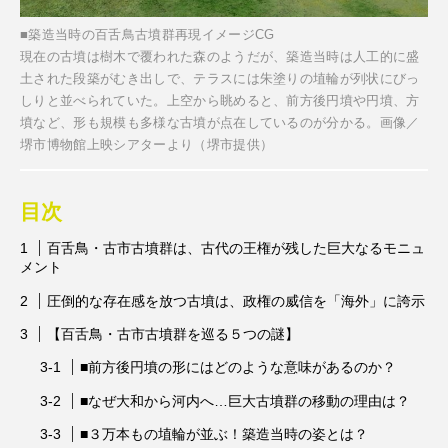
■築造当時の百舌鳥古墳群再現イメージCG
現在の古墳は樹木で覆われた森のようだが、築造当時は人工的に盛
土された段築がむき出しで、テラスには朱塗りの埴輪が列状にびっ
しりと並べられていた。上空から眺めると、前方後円墳や円墳、方
墳など、形も規模も多様な古墳が点在しているのが分かる。画像／
堺市博物館上映シアターより（堺市提供）
目次
百舌鳥・古市古墳群は、古代の王権が残した巨大なるモニュ
メント
圧倒的な存在感を放つ古墳は、政権の威信を「海外」に誇示
【百舌鳥・古市古墳群を巡る５つの謎】
■前方後円墳の形にはどのような意味があるのか？
■なぜ大和から河内へ…巨大古墳群の移動の理由は？
■３万本もの埴輪が並ぶ！築造当時の姿とは？