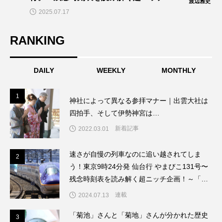
渡辺雅史
画！～「渡辺雅史の残念な鉄道時刻表」
2025.07.17
第14回
RANKING
DAILY
WEEKLY
MONTHLY
1
1
神社によって異なる参拝マナー｜出雲大社は
四拍手、そして伊勢神宮は…
新着記事
2022.03.01
速さが自慢の列車なのに追い越されてしま
2
2
う！東京9時24分発 仙台行 やまびこ131号〜
残念時刻表を読み解く超ニッチ企画！～「渡
辺雅史の残念な鉄道時刻表」第8回
連載
2024.07.13
「菊池」さんと「菊地」さんが分かれた歴史
3
3