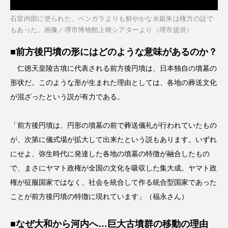
石室内部に塗られた、ベンガラよりも鮮やかな水銀朱は権力の証で
もあった。画像／堺市博物館上映シアターより（堺市提供）
■前方後円墳の形にはどのような意味があるのか？
仁徳天皇陵古墳に代表される前方後円墳は、日本独自の墳墓の
形状だ。このような形が生まれた理由としては、各地の葬送文化
が混ざったという説が有力である。
「前方後円墳は、円形の墳墓の前で葬送儀礼が行われていたもの
が、次第に儀式場が拡大して出来たという説もあります。いずれ
にせよ、弥生時代に発達した各地の墳墓の特徴が融合したもの
で、まさにヤマト政権が全国の文化を吸収した集大成。ヤマト政
権が征服国家ではなく、社会を統合して作る統合型国家であった
ことが前方後円墳の特徴に現れています」（福永さん）
■なぜ大和から河内へ…巨大古墳群の移動の理由