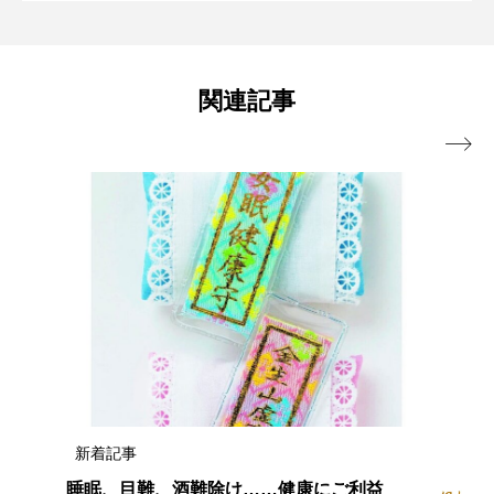
【4月23日限定】おいしくて環境に良
2025.04.23
恵那岩村」の旅で、歴史とグルメを楽し
関連記事
い”水素焙煎コーヒー”をCOREDO室町テ
む

ラスで無料提供「UCCミライ珈琲店」
新着記事
睡眠、目難、酒難除け……健康にご利益