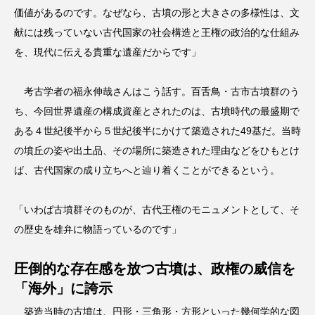
価値があるのです。なぜなら、古墳の形と大きさの多様性は、文
献には残っていない古代国家の社会構造と王権の政治的な仕組み
を、現代に伝える貴重な遺産だからです」
考古学者の福永伸哉さんはこう話す。百舌鳥・古市古墳群のう
ち、今回世界遺産の構成資産とされたのは、古墳時代の最盛期で
ある４世紀後半から５世紀後半にかけて築造された49基だ。当時
の墳丘の姿や出土品、その場所に築造された理由などをひもとけ
ば、古代国家の成り立ちへと辿り着くことができるという。
「いわば古墳群そのものが、古代王権のモニュメントとして、そ
の歴史を雄弁に物語っているのです」
圧倒的な存在感を放つ古墳は、政権の威信を
「海外」に誇示
築造当時の古墳は、円形・三角形・方形といった幾何学的な図