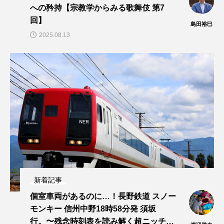
への矜持【宗教学からみる歌舞伎 第7
回】
島田裕巳
2025.08.13
新着記事
個室車両があるのに…！長野鉄道 スノー
モンキー 信州中野18時58分発 須坂
行。〜残念時刻表を読み解く超ニッチ企