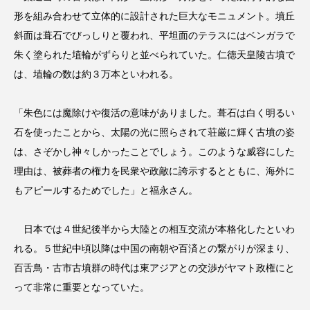
形を組み合わせて立体的に設計された巨大なモニュメント。墳丘
斜面は葺石でびっしりと覆われ、平坦面のテラスにはベンガラで
朱く塗られた埴輪がずらりと並べられていた。仁徳天皇陵古墳で
は、埴輪の数は約３万本といわれる。
「朱色には魔除けや復活の意味がありました。葺石は白く明るい
石を使ったことから、太陽の光に照らされて荘厳に輝く古墳の姿
は、さぞかし神々しかったことでしょう。このような威容にした
理由は、被葬者の権力を民衆や政敵に誇示するとともに、海外に
もアピールするためでした」と福永さん。
日本では４世紀後半から大陸との相互交流が本格化したといわ
れる。５世紀中頃以降は中国の南朝や百済との繋がりが深まり、
百舌鳥・古市古墳群の時代は東アジアとの交渉がヤマト政権にと
って非常に重要となっていた。