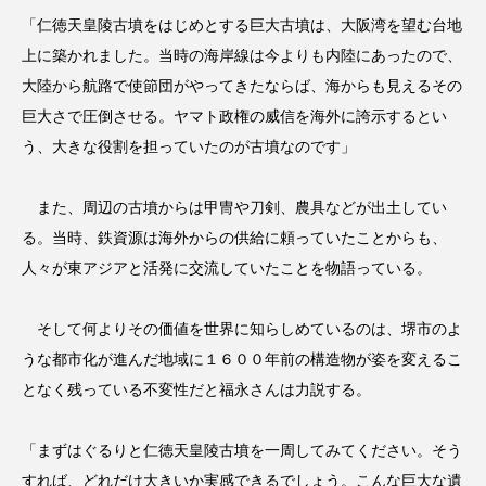
「仁徳天皇陵古墳をはじめとする巨大古墳は、大阪湾を望む台地
上に築かれました。当時の海岸線は今よりも内陸にあったので、
大陸から航路で使節団がやってきたならば、海からも見えるその
巨大さで圧倒させる。ヤマト政権の威信を海外に誇示するとい
う、大きな役割を担っていたのが古墳なのです」
また、周辺の古墳からは甲冑や刀剣、農具などが出土してい
る。当時、鉄資源は海外からの供給に頼っていたことからも、
人々が東アジアと活発に交流していたことを物語っている。
そして何よりその価値を世界に知らしめているのは、堺市のよ
うな都市化が進んだ地域に１６００年前の構造物が姿を変えるこ
となく残っている不変性だと福永さんは力説する。
「まずはぐるりと仁徳天皇陵古墳を一周してみてください。そう
すれば、どれだけ大きいか実感できるでしょう。こんな巨大な遺