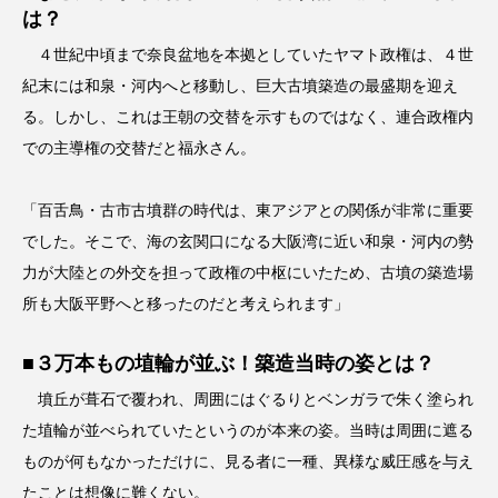
は？
４世紀中頃まで奈良盆地を本拠としていたヤマト政権は、４世
紀末には和泉・河内へと移動し、巨大古墳築造の最盛期を迎え
る。しかし、これは王朝の交替を示すものではなく、連合政権内
での主導権の交替だと福永さん。
「百舌鳥・古市古墳群の時代は、東アジアとの関係が非常に重要
でした。そこで、海の玄関口になる大阪湾に近い和泉・河内の勢
力が大陸との外交を担って政権の中枢にいたため、古墳の築造場
所も大阪平野へと移ったのだと考えられます」
■３万本もの埴輪が並ぶ！築造当時の姿とは？
墳丘が葺石で覆われ、周囲にはぐるりとベンガラで朱く塗られ
た埴輪が並べられていたというのが本来の姿。当時は周囲に遮る
ものが何もなかっただけに、見る者に一種、異様な威圧感を与え
たことは想像に難くない。