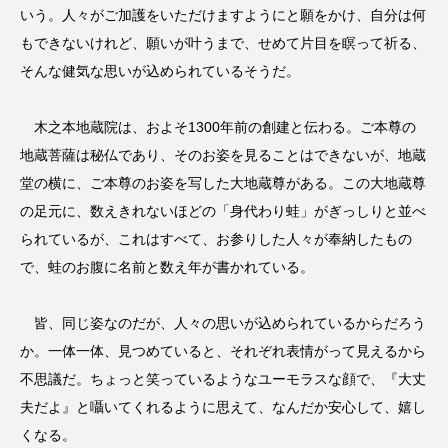
いう。人々がご加護をいただけますようにと願をかけ、自分は何
もできないけれど、願いが叶うまで、せめて片目を瞑って祈る、
そんな健気な思いが込められているそうだ。
木之本地蔵院は、およそ1300年前の創建と伝わる。ご本尊の
地蔵菩薩は秘仏であり、そのお姿を見ることはできないが、地蔵
堂の横に、ご本尊のお姿を写した大地蔵尊がある。この大地蔵尊
の足元に、数えきれないほどの「身代わり蛙」がぎっしりと並べ
られているが、これはすべて、お参りした人々が奉納したもの
で、蛙のお腹に名前と数え年が書かれている。
皆、同じ姿なのだが、人々の思いが込められているからだろう
か。一体一体、見つめていると、それぞれ表情がって見えるから
不思議だ。ちょっと笑っているようなユーモラスな顔で、『大丈
夫だよ』と囁いてくれるように思えて、なんだか安心して、嬉し
くなる。