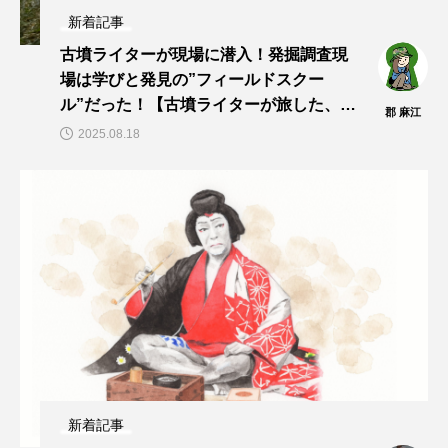
新着記事
古墳ライターが現場に潜入！発掘調査現
場は学びと発見の”フィールドスクー
ル”だった！【古墳ライターが旅した、見
郡 麻江
た、聞いた！vol.13】
2025.08.18
新着記事