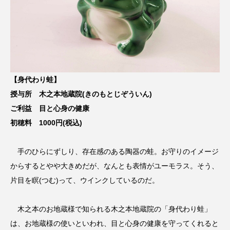
【身代わり蛙】
授与所 木之本地蔵院(きのもとじぞういん)
ご利益 目と心身の健康
初穂料 1000円(税込)
手のひらにずしり、存在感のある陶器の蛙。お守りのイメージ
からするとやや大きめだが、なんとも表情がユーモラス。そう、
片目を瞑(つむ)って、ウインクしているのだ。
木之本のお地蔵様で知られる木之本地蔵院の「身代わり蛙」
は、お地蔵様の使いといわれ、目と心身の健康を守ってくれると