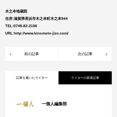
木之本地蔵院
住所:滋賀県長浜市木之本町木之本944
TEL:0749-82-2106
URL:http://www.kinomoto-jizo.com/
前の記事
次の記事
記事を書いたライター
ライターの新着記事
『一個人』7月号 発売中｜今こそ大人が
2025.06.16
一個人編集部
東濃の秘境へ！明知鉄道で行く「岐阜県
2025.05.26
読むべき「民話・昔話」