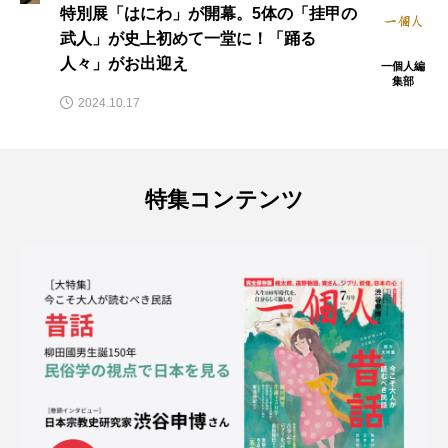
『一個人』5月号 発売中｜大特集は、大
昔からつながる“日本誕生”前夜の秘密を
学びなおす「古代史入門」
一個人編
集部
2025.04.16
特集コンテンツ