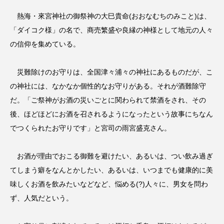
熱海・來宮神社の御祭神の大巳貴命(おおなむちのみこと)は、
「ダイコク様」の名で、商売繁盛や良縁の神様として地元の人々
の信仰を集めている。
災難除けのお守りは、全国津々浦々の神社にあるものだが、こ
の神社には、なかなか個性的なお守りがある。それが酒難除守
だ。「ご祭神がお酒の災いごとに関わられて禁酒をされ、その
後、ほどほどにお酒を召されるようになったという故事にちなん
でつくられたお守りです」と宮司の雨宮盛克さん。
お酒が理由でおこる御難を避けたい、あるいは、つい飲み過ぎ
てしまう癖をなんとかしたい、あるいは、いつまでも健康的に美
味しくお酒を飲みたいなどなど、悩める(?)人々に、男女を問わ
ず、人気だという。