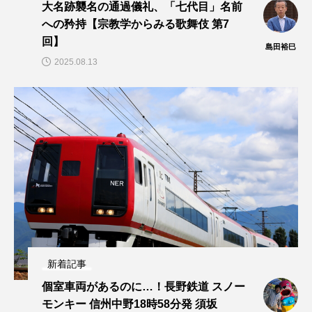
大名跡襲名の通過儀礼、「七代目」名前
への矜持【宗教学からみる歌舞伎 第7
回】
島田裕巳
2025.08.13
新着記事
個室車両があるのに…！長野鉄道 スノー
モンキー 信州中野18時58分発 須坂