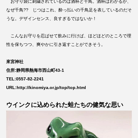
お守り袋に刺繍されているのは酒杯と千鳥。酒杯はわかるが、
なぜ千鳥?? じつはこれ、酔っ払いの千鳥足を表しているのだそ
うな。デザインセンス、良すぎるではないか！
こんなお守りを忍ばせて飲みに行けば、ほどほどのところで理
性を保ちつつ、爽やかに引き返すことができそう。
來宮神社
住所:静岡県熱海市西山町43-1
TEL:0557-82-2241
URL:http://kinomiya.or.jp/top/top.html
ウインクに込められた蛙たちの健気な思い