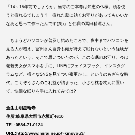
「14～15年前でしょうか。当寺のご本尊は知恵の仏様。頭を使
うと疲れるでしょう？ 疲れた脳に効くお守りがあってもいいか
なあと思って作ったんです(笑)」と住職の冨田精運さん。
ちょうどパソコンが普及し始めたころで、夜中までパソコンを
見る人が増え、冨田さん自身も頭が冴えて眠れないという経験が
あったという。そこで思いついたのが、この安眠のお守り。今は
老若男女がスマホを手に、LINEにフェイスブック、インスタグ
ラムなど、様々なSNSを見てつい夜更かし、というのもざらな時
代。こくぞうさんのご利益が詰まった、小さな枕を枕元に置い
て、快適な眠りを手に入れてみては?
金生山明星輪寺
住所:岐阜県大垣市赤坂町4610
TEL:0584-71-0124
URL:http://www.mirai.ne.jp/~kinsyou3/