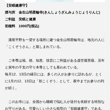
【安眠健康守】
授与所 金生山明星輪寺(きんしょうざんみょうじょうりんじ)
ご利益 安眠と健康
初穂料 1000円(税込)
濃尾平野を一望する場所に建つ金生山明星輪寺は、地元の人に
「こくぞうさん」と親しまれている。
ご本尊は福、徳、知恵、技芸にご利益がある虚空蔵菩薩。丑年
と寅年の干支の守り本尊としても慕われている。
毎月12、13日の縁日には、多くの人がお参りに訪れるが、とく
に1月の12、13日は「初こくぞう」として、夜中までお参りの列
が続く。
このお寺には、全国から睡眠で悩む人が送付を依頼する特別な
お守りがある。可愛らしい小さな枕型の『安眠健康守』である。