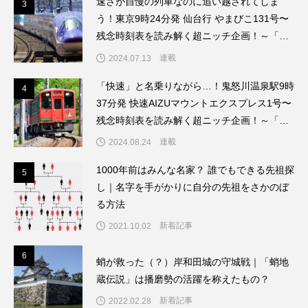
速さが自慢の列車なのに追い越されてしま
3
3
う！東京9時24分発 仙台行 やまびこ131号〜
残念時刻表を読み解く超ニッチ企画！～「渡
辺雅史の残念な鉄道時刻表」第8回
連載
2024.07.13
「快速」と名乗りながら…！鬼怒川温泉駅9時
4
4
37分発 快速AIZUマウントエクスプレス1号〜
残念時刻表を読み解く超ニッチ企画！～「渡
辺雅史の残念な鉄道時刻表」第9回
連載
2024.08.24
1000年前はみんな名家？ 誰でもできる先祖探
5
5
し｜名字を手がかりに自分の先祖をさかのぼ
る方法
新着記事
2021.10.02
6
6
蛸が救った（？）岸和田城の守城戦｜「蛸地
蔵伝説」は播磨勢の活躍を称えたもの？
新着記事
2022.02.28