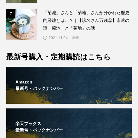
「菊池」さんと「菊地」さんが分かれた歴史
7
7
的経緯とは…？｜【珍名さん万歳⑤】永遠の
謎「菊池」と「菊地」の話
連載
2021.11.04
最新号購入・定期購読はこちら
Amazon
最新号・バックナンバー
楽天ブックス
最新号・バックナンバー