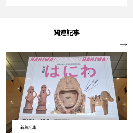
【4月23日限定】おいしくて環境に良
2025.04.23
恵那岩村」の旅で、歴史とグルメを楽し
関連記事
い”水素焙煎コーヒー”をCOREDO室町テ
む

ラスで無料提供「UCCミライ珈琲店」
新着記事