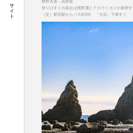
一個人：公式WEBサイト
熊野古道・高野坂
登り口すぐの高台は熊野灘とアカウミガメが産卵す
（交）新宮駅からバス約8分、「大浜」下車すぐ