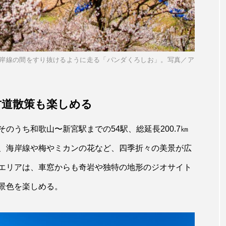
岸線の間をすり抜けるように走る「パンダくろしお」。写真／ア
古道散策も楽しめる
うち和歌山〜新宮駅までの54駅、総延長200.7㎞
、海岸線や梅やミカンの花など、四季折々の美景が広
新着記事
エリアは、車窓からも奇岩や独特の地形のジオサイト
ちなんだ、駅名と
【〜大関ケ原祭2024〜取材後編】「のろ
景色を楽しめる。
ol.2】難読駅名
し」から始まった合戦の日を再現。岐阜
ケ原古戦場記念館のユニークな魅力