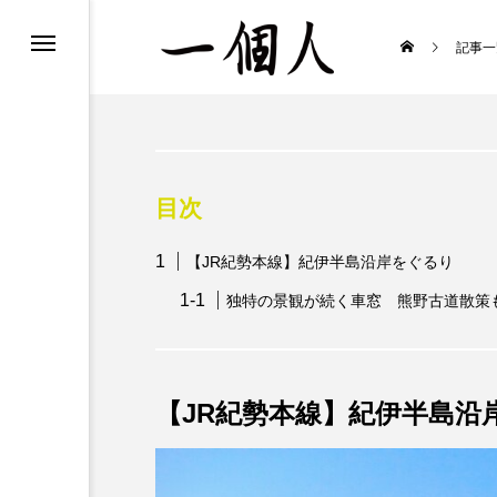
た、見た、聞いた！
記事一
念な鉄道時刻表
みる歌舞伎
目次
のまま生きる』
【JR紀勢本線】紀伊半島沿岸をぐるり
のお知らせ
独特の景観が続く車窓 熊野古道散策
【JR紀勢本線】紀伊半島沿