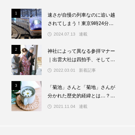
1
1
速さが自慢の列車なのに追い越
されてしまう！東京9時24分発
仙台行 やまびこ131号〜残念時
2024.07.13
連載
刻表を読み解く超ニッチ企画！
～「渡辺雅史の残念な鉄道時刻
2
2
神社によって異なる参拝マナー
表」第8回
｜出雲大社は四拍手、そして伊
勢神宮は…
2022.03.01
新着記事
3
3
「菊池」さんと「菊地」さんが
分かれた歴史的経緯とは…？｜
【珍名さん万歳⑤】永遠の謎
2021.11.04
連載
「菊池」と「菊地」の話