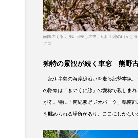
南国の明るく強い日差しの中、紀伊山地の山々と海
フロ
独特の景観が続く車窓 熊野
紀伊半島の海岸線沿いを走る紀勢本線。その
の路線は「きのくに線」の愛称で親しまれ
連載
がる。特に「南紀熊野ジオパーク」県南部
10月14日「鉄道の日」に
を眺められる場所があり、ここにしかない
名字の話｜【珍名さん万歳v
が名字の人々