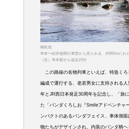
橋杭岩
串本〜紀伊姫間の車窓から見られる、約850mに
（住）串本駅から徒歩20分
この路線の名物列車といえば、特急くろ
編成で運行する、老若男女に支持される人気
年とJR西日本発足30周年を記念し、「
た「パンダくろしお『Smileアドベンチ
ンパクトのあるパンダフェイス、車体側面
物たちがデザインされ、内装のパンダ柄ヘ