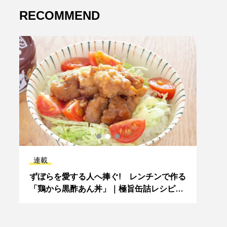
RECOMMEND
連載
連載
ずぼらを愛する人へ捧ぐ! レンチンで作る
10
関
「鶏から黒酢あん丼」｜極旨缶詰レシピ
名字
（からあげ黒酢あん缶編）
が名