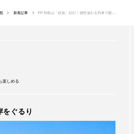
覧
新着記事
PR 和歌山「鉄旅」紀行｜個性溢れる列車で眼福の車窓を満喫
も楽しめる
岸をぐるり