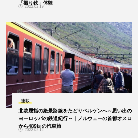
「撮り鉄」体験
2022.02.19
連載
北欧屈指の絶景路線をたどりベルゲンへ～思い出の
ヨーロッパの鉄道紀行～｜ノルウェーの首都オスロ
から489㎞の汽車旅
2022.02.12