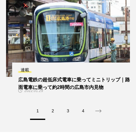
連載
広島電鉄の超低床式電車に乗ってミニトリップ｜路
面電車に乗って約2時間の広島市内見物
2022.01.29
1
2
3
4