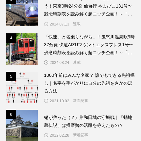
う！東京9時24分発 仙台行 やまびこ131号〜
残念時刻表を読み解く超ニッチ企画！～「渡
辺雅史の残念な鉄道時刻表」第8回
連載
2024.07.13
「快速」と名乗りながら…！鬼怒川温泉駅9時
4
4
37分発 快速AIZUマウントエクスプレス1号〜
残念時刻表を読み解く超ニッチ企画！～「渡
辺雅史の残念な鉄道時刻表」第9回
連載
2024.08.24
1000年前はみんな名家？ 誰でもできる先祖探
5
5
し｜名字を手がかりに自分の先祖をさかのぼ
る方法
新着記事
2021.10.02
6
6
蛸が救った（？）岸和田城の守城戦｜「蛸地
蔵伝説」は播磨勢の活躍を称えたもの？
新着記事
2022.02.28