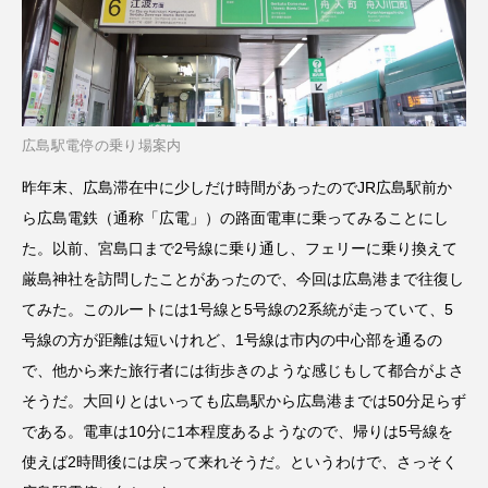
広島駅電停の乗り場案内
昨年末、広島滞在中に少しだけ時間があったのでJR広島駅前か
ら広島電鉄（通称「広電」）の路面電車に乗ってみることにし
た。以前、宮島口まで2号線に乗り通し、フェリーに乗り換えて
厳島神社を訪問したことがあったので、今回は広島港まで往復し
てみた。このルートには1号線と5号線の2系統が走っていて、5
号線の方が距離は短いけれど、1号線は市内の中心部を通るの
で、他から来た旅行者には街歩きのような感じもして都合がよさ
そうだ。大回りとはいっても広島駅から広島港までは50分足らず
である。電車は10分に1本程度あるようなので、帰りは5号線を
使えば2時間後には戻って来れそうだ。というわけで、さっそく