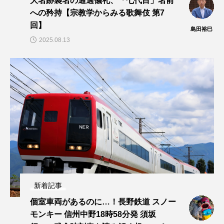
大名跡襲名の通過儀礼、「七代目」名前
への矜持【宗教学からみる歌舞伎 第7
回】
島田裕巳
2025.08.13
新着記事
個室車両があるのに…！長野鉄道 スノー
モンキー 信州中野18時58分発 須坂