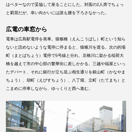
はベターなので妥協して座ることにした。対面の2人席でちょっ
と窮屈だが、幸い向かいには誰も腰を下ろさなかった。
広電の車窓から
電車は広島駅電停を発車。猿猴橋（えんこうばし）町という知ら
ないと読めないような電停に停まると、猿猴川を渡る。次の的場
町（まとばちょう）電停で5号線と分れ、京橋川に架かる稲荷大
橋を越えて市の中心部の繁華街に差しかかる。三越や福屋といっ
たデパート、それに銀行が立ち並ぶ相生通りを銀山町（かなやま
ちょう）、胡町（えびすちょう）、八丁堀、立町（たてまち）と
こまめに停車しながら、ゆっくりと西へ進む。