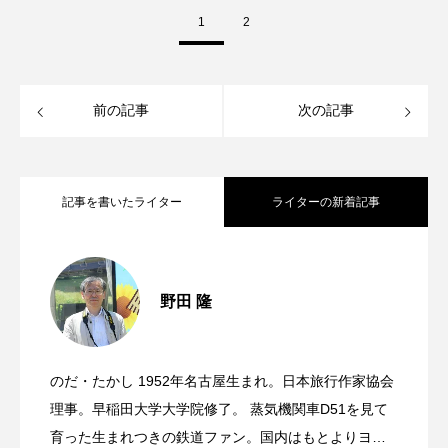
1
2
前の記事
次の記事
記事を書いたライター
ライターの新着記事
特急「かもめ」と西九州新幹線「かも
2022.03.30
野田 隆
デンマーク北辺の旅～思い出のヨーロッ
2022.03.17
め」｜9月23日デビューの新幹線がお披露
のだ・たかし 1952年名古屋生まれ。日本旅行作家協会
大都会ハンブルクに出現した蒸気機関車
2022.02.19
パ鉄道紀行～｜港町フレゼリクスハウン
理事。早稲田大学大学院修了。 蒸気機関車D51を見て
目
育った生まれつきの鉄道ファン。国内はもとよりヨー