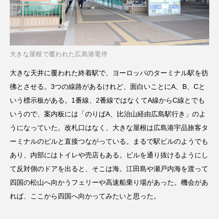
大きな屋根で覆われた広島港電停
大きな天井に覆われた終着駅で、ヨーロッパのターミナル駅を彷
彿とさせる。3つの線路があるけれど、面白いことにA、B、Cと
いう標示板がある。1番線、2番線ではなくてA線からC線とでも
いうので、案内板には「のりばA、比治山経由広島駅行き」のよ
うになっていた。改札口はなく、大きな屋根は広島港宇品旅客タ
ーミナルのビルと直接つながっている。まるで駅ビルのようでも
あり、内部にはトイレや売店もある。ビルを通り抜けるようにし
て反対側のドアを出ると、そこは海。江田島や瀬戸内海を渡って
四国の松山へ向かうフェリーや高速船乗り場があった。機会があ
れば、ここから四国へ向かってみたいと思った。