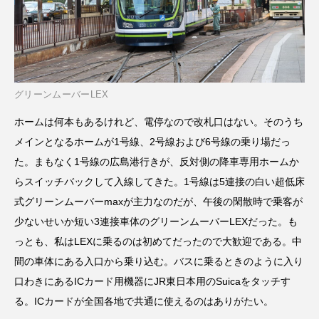
グリーンムーバーLEX
ホームは何本もあるけれど、電停なので改札口はない。そのうち
メインとなるホームが1号線、2号線および6号線の乗り場だっ
た。まもなく1号線の広島港行きが、反対側の降車専用ホームか
らスイッチバックして入線してきた。1号線は5連接の白い超低床
式グリーンムーバーmaxが主力なのだが、午後の閑散時で乗客が
少ないせいか短い3連接車体のグリーンムーバーLEXだった。も
っとも、私はLEXに乗るのは初めてだったので大歓迎である。中
間の車体にある入口から乗り込む。バスに乗るときのように入り
口わきにあるICカード用機器にJR東日本用のSuicaをタッチす
る。ICカードが全国各地で共通に使えるのはありがたい。