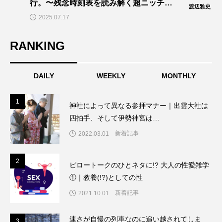
行。〜残念時刻表を読み解く超ニッチ企
渡辺雅史
画！～「渡辺雅史の残念な鉄道時刻表」
2025.07.17
第14回
RANKING
DAILY
WEEKLY
MONTHLY
1
1
神社によって異なる参拝マナー｜出雲大社は
四拍手、そして伊勢神宮は…
新着記事
2022.03.01
2
2
ピロートークのひとネタに!? 大人の性愛雑学
①｜教養(!?)としての性
新着記事
2021.10.01
速さが自慢の列車なのに追い越されてしま
3
3