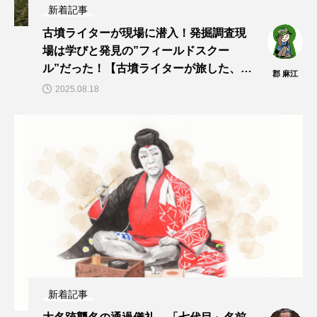
新着記事
古墳ライターが現場に潜入！発掘調査現
場は学びと発見の”フィールドスクー
ル”だった！【古墳ライターが旅した、見
郡 麻江
た、聞いた！vol.13】
2025.08.18
新着記事