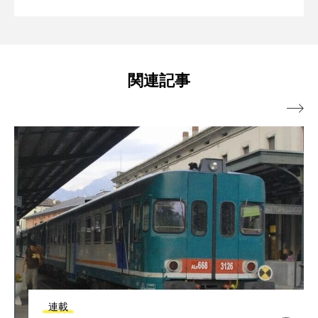
ロッパの鉄道の旅に関する著書多数。近著に『ニッポ
～思い出のヨーロッパの鉄道紀行～｜
からローカル列車に乗る
ンの「ざんねん」な鉄道』『シニア鉄道旅のすすめ』
など。
1990年夏、ドイツでの「撮り鉄」体験
関連記事

連載