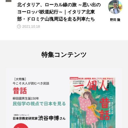
鮮烈な壁画が示す遙かなる海のつながり
【古墳ライターが旅した、見た、聞い
た！vol.8】
野田 隆
2024.09.08
特集コンテンツ