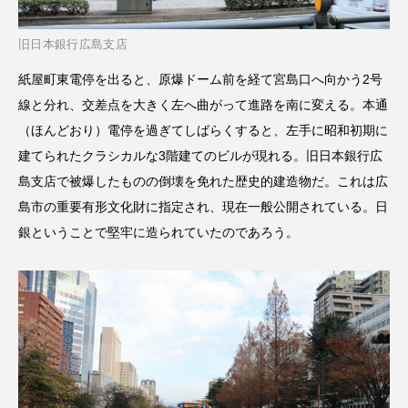
旧日本銀行広島支店
紙屋町東電停を出ると、原爆ドーム前を経て宮島口へ向かう2号
線と分れ、交差点を大きく左へ曲がって進路を南に変える。本通
（ほんどおり）電停を過ぎてしばらくすると、左手に昭和初期に
建てられたクラシカルな3階建てのビルが現れる。旧日本銀行広
島支店で被爆したものの倒壊を免れた歴史的建造物だ。これは広
島市の重要有形文化財に指定され、現在一般公開されている。日
銀ということで堅牢に造られていたのであろう。