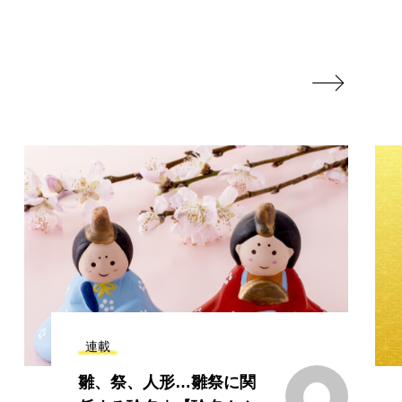

連載
寅市、虎杖…干支の「寅