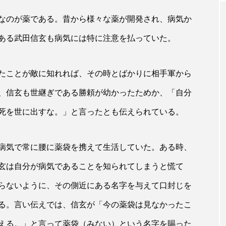
なのが薬である。昔から様々な薬が開発され、病気か
ある武田信玄も病気には特に注意を払っていた。
たことが敵に知れれば、その時とばかりに相手軍から
、信玄も世継ぎである勝頼が幼かったためか、「自分
死を世に出すな。」と言ったとも伝えられている。
病気で常に腰に薬袋を携えて生活していた。ある時、
玄は自分が病気であることを知られてしまうと慌て
らないように、その側近にある名字を与えて口封じを
る。言い伝えでは、信玄が「今の薬袋は見なかったこ
える。」と言って薬袋（みない）という名字を賜った