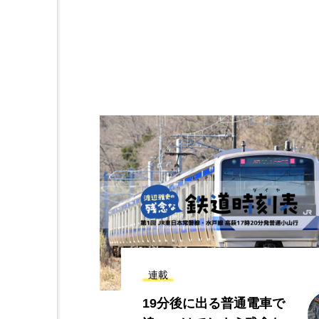
新着記事
通電車で
個室車両があるのに…！