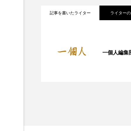
記事を書いたライター
ライターの
2025.06.16
『一個人』7月号 発売
2025.05.26
東濃の秘境へ！明知鉄道
一個人編集
2025.04.23
【4月23日限定】おいし
しむ
ラスで無料提供「UCC