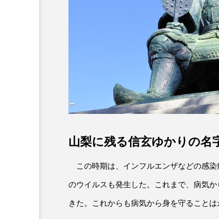
山梨に残る信玄ゆかりの名
新着記事
この時期は、インフルエンザなどの感染
【金運財運アップなら…】
パワー全開の寺社に詣る｜
のウイルスも発生した。これまで、病気か
寺社-金財運篇-
きた。これからも病気から身を守ることは