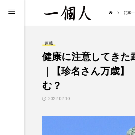
た、見た、聞いた！
記事一
念な鉄道時刻表
みる歌舞伎
連載
健康に注意してきた
のまま生きる』
｜【珍名さん万歳】
のお知らせ
む？
2022.02.10