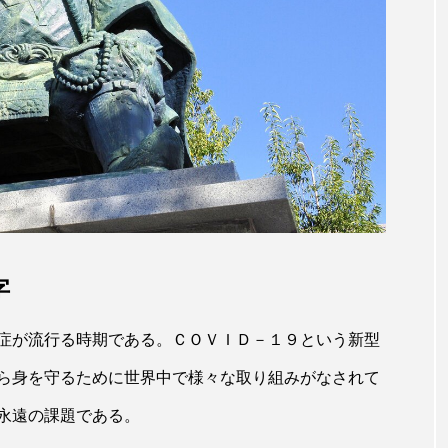
字
新着記事
症が流行る時期である。ＣＯＶＩＤ－１９という新型
財宝の神や金運
自覚しづらいストレスに…2問で分かる
初詣のオススメ
「うつ病」自己診断を｜健やかで幸せな
ら身を守るために世界中で様々な取り組みがなされて
生を歩むためのストレス考
永遠の課題である。