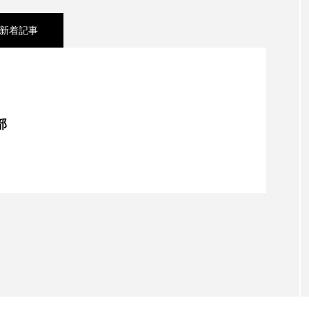
新着記事
中｜今こそ大人が読むべき「民話・昔話」
で行く「岐阜県恵那岩村」の旅で、歴史とグルメを楽
部
くて環境に良い”水素焙煎コーヒー”をCOREDO室町テ
ミライ珈琲店」