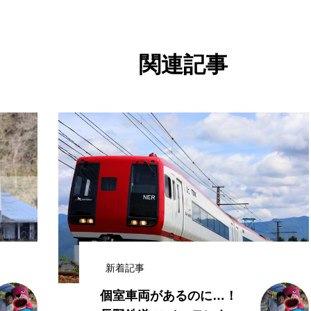
関連記事
連載
雛、祭、人形…雛祭に関