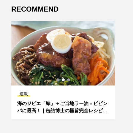
RECOMMEND
連載
新着
海のジビエ「鯨」＋ご当地ラー油＝ビビン
【金
人
パに最高！｜缶詰博士の極旨完全レシピ
パワ
（鯨ラー油缶）
寺社-