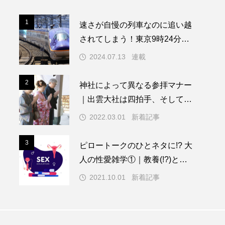
1
1
速さが自慢の列車なのに追い越
されてしまう！東京9時24分発
仙台行 やまびこ131号〜残念時
2024.07.13
連載
刻表を読み解く超ニッチ企画！
～「渡辺雅史の残念な鉄道時刻
2
2
神社によって異なる参拝マナー
表」第8回
｜出雲大社は四拍手、そして伊
勢神宮は…
2022.03.01
新着記事
3
3
ピロートークのひとネタに!? 大
人の性愛雑学①｜教養(!?)とし
ての性
2021.10.01
新着記事