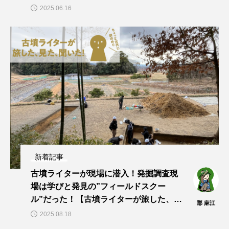
2025.06.16
新着記事
古墳ライターが現場に潜入！発掘調査現
場は学びと発見の”フィールドスクー
ル”だった！【古墳ライターが旅した、見
郡 麻江
た、聞いた！vol.13】
2025.08.18