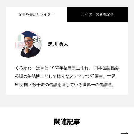
記事を書いたライター
ライターの新着記事
牡蠣が美味しくなるのはこれから！ 牡
2022.03.14
黒川 勇人
ずぼらを愛する人へ捧ぐ! レンチンで作
2022.02.21
蠣缶とグリル野菜の小鉢｜缶詰博士の極
くろかわ・はやと 1966年福島県生まれ。 日本缶詰協会
ひと手間かけられたさば缶で、今夜は極
2022.02.07
る「鶏から黒酢あん丼」｜極旨缶詰レシ
公認の缶詰博士として様々なメディアで活躍中。世界
旨完全レシピ（牡蠣缶）
50カ国・数千缶の缶詰を食している世界一の缶詰通。
旨パスタ！｜極旨缶詰レシピ（さばのト
ピ（からあげ黒酢あん缶編）
マト煮缶）
関連記事
