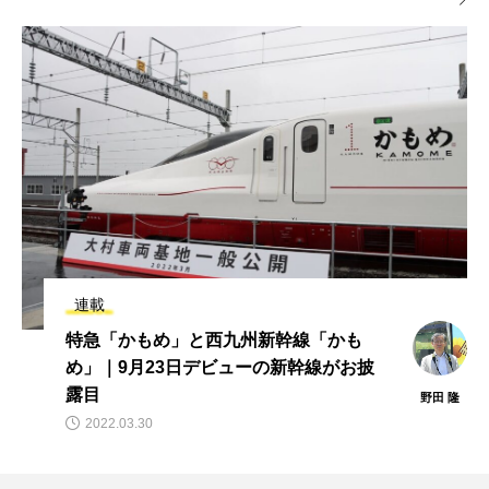
連載
素麺が残っていたらラッキー! ねぎ鯖缶で
作る熱々の極旨温麺|缶詰博士の極旨完全
レシピ（ねぎ鯖 塩だれ缶）
黒川 勇人
2021.11.15