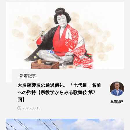
新着記事
大名跡襲名の通過儀礼、「七代目」名前
への矜持【宗教学からみる歌舞伎 第7
回】
島田裕巳
2025.08.13