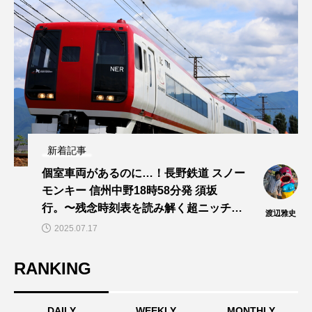
新着記事
個室車両があるのに…！長野鉄道 スノー
モンキー 信州中野18時58分発 須坂
行。〜残念時刻表を読み解く超ニッチ企
渡辺雅史
画！～「渡辺雅史の残念な鉄道時刻表」
2025.07.17
第14回
RANKING
DAILY
WEEKLY
MONTHLY