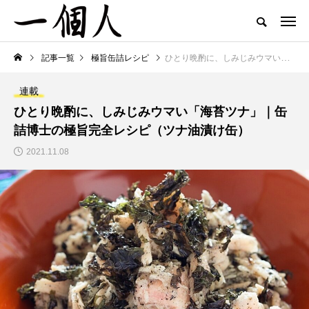
記事一覧
極旨缶詰レシピ
ひとり晩酌に、しみじみウマい「海苔ツナ」｜缶詰博士の極旨完全レシピ（ツナ油漬け缶）
連載
ひとり晩酌に、しみじみウマい「海苔ツナ」｜缶
詰博士の極旨完全レシピ（ツナ油漬け缶）
2021.11.08