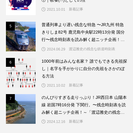
新着記事
2021.10.01
普通列車より遅い残念な特急 〜JR九州 特急
5
5
きりしま82号 鹿児島中央駅22時13分発 国分
行〜残念時刻表を読み解く超ニッチ企画！～
「渡辺雅史の残念な鉄道時刻表」第6回
渡辺雅史の残念な鉄道時刻表
2024.06.29
1000年前はみんな名家？ 誰でもできる先祖探
6
6
し｜名字を手がかりに自分の先祖をさかのぼ
る方法
新着記事
2021.10.02
のんびりすぎる走りっぷり！JR西日本 山陽本
7
7
線 岩国7時16分発 下関行。〜残念時刻表を読
み解く超ニッチ企画！～「渡辺雅史の残念な
鉄道時刻表」第11回
新着記事
2024.12.16