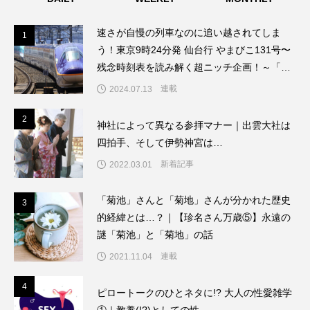
速さが自慢の列車なのに追い越されてしま
1
1
う！東京9時24分発 仙台行 やまびこ131号〜
残念時刻表を読み解く超ニッチ企画！～「渡
辺雅史の残念な鉄道時刻表」第8回
連載
2024.07.13
2
2
神社によって異なる参拝マナー｜出雲大社は
四拍手、そして伊勢神宮は…
新着記事
2022.03.01
「菊池」さんと「菊地」さんが分かれた歴史
3
3
的経緯とは…？｜【珍名さん万歳⑤】永遠の
謎「菊池」と「菊地」の話
連載
2021.11.04
4
4
ピロートークのひとネタに!? 大人の性愛雑学
①｜教養(!?)としての性