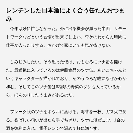
レンチンした日本酒によく合う缶たんおつま
み
今年は妙に忙しなかった。外に出る機会が減った半面、リモー
トワークなどという習慣が出来てしまい、ワケのわからん時間に
仕事が入ったりする。おかげで家にいても気が抜けない。
しみじみしたい。そう思った僕は、おもむろにツナ缶を開け
た。最近気に入っているのは伊藤食品のツナ缶。あいこちゃんと
いうキャラクターが描かれており、そのうつろな瞳になぜか心が
和む。そしてこのツナ缶は6種類の野菜のダシも入っているか
ら、ほんのりしたうまみがあるのだ。
フレーク状のツナをボウルにあける。海苔を一枚、ガス火で炙
る。香ばしい匂いが出たら手でちぎり、ツナに混ぜこむ。1合の
酒を徳利に入れ、電子レンジで温めて杯に満たす。