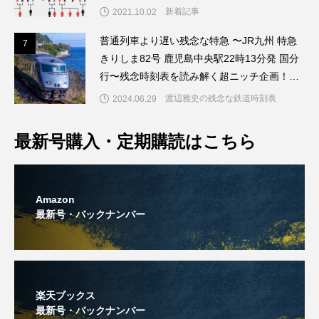
新着記事
2021.10.02
普通列車より遅い残念な特急 〜JR九州 特急
7
7
きりしま82号 鹿児島中央駅22時13分発 国分
行〜残念時刻表を読み解く超ニッチ企画！～
「渡辺雅史の残念な鉄道時刻表」第6回
渡辺雅史の残念な鉄道時刻表
2024.06.29
最新号購入・定期購読はこちら
Amazon
最新号・バックナンバー
楽天ブックス
最新号・バックナンバー