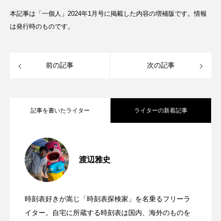
本記事は「一個人」2024年1月号に掲載した内容の増補版です。情報
は発行時のものです。
前の記事
次の記事
記事を書いたライター
ライターの新着記事
個室車両があるのに…！長野鉄道 スノー
2025.07.17
渡辺雅史
船より遅くて高い高速バス！沖縄バス 系
2025.04.19
モンキー 信州中野18時58分発 須坂
時刻表好きが嵩じ「時刻表探検家」を名乗るフリーラ
政治に振り回された列車！東京メトロ 有
2025.02.15
統117番 16時55分発 本部エリア発 那覇
イター。自宅に所蔵する時刻表は国内、海外のものを
行。〜残念時刻表を読み解く超ニッチ企