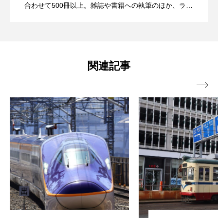
合わせて500冊以上。雑誌や書籍への執筆のほか、ラジ
オ番組の構成作家なども行う。著書に「銀座線の90年
楽町線 有楽町5時1分発 新木場行。〜残念
空港行。〜残念時刻表を読み解く超ニッ
画！～「渡辺雅史の残念な鉄道時刻表」
（河出書房新社）」「東京駅コンシェルジュの365日
業務日誌に見る乗客模様（交通新聞社新書）」など。
時刻表を読み解く超ニッチ企画！～「渡
チ企画！～「渡辺雅史の残念な鉄道時刻
第14回
関連記事

辺雅史の残念な鉄道時刻表」第12回
表」第13回ーバス編ー