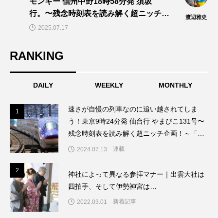
モンキー 信州中野18時58分発 須坂
行。〜残念時刻表を読み解く超ニッチ企
渡辺雅史
画！～「渡辺雅史の残念な鉄道時刻表」
2025.07.17
第14回
RANKING
DAILY
WEEKLY
MONTHLY
速さが自慢の列車なのに追い越されてしま
1
1
う！東京9時24分発 仙台行 やまびこ131号〜
残念時刻表を読み解く超ニッチ企画！～「渡
辺雅史の残念な鉄道時刻表」第8回
連載
2024.07.13
2
2
神社によって異なる参拝マナー｜出雲大社は
四拍手、そして伊勢神宮は…
新着記事
2022.03.01