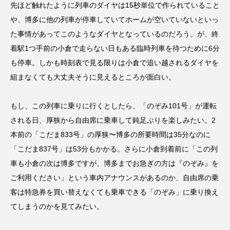
先ほど触れたように列車のダイヤは15秒単位で作られていること
や、博多に他の列車が停車していてホームが空いていないといっ
た事情があってこのようなダイヤとなっているのだろう。が、終
着駅1つ手前の小倉で走らない日もある臨時列車を待つために6分
も停車。しかも時刻表で見る限りは小倉で追い越されるダイヤを
組まなくても大丈夫そうに見えるところが面白い。
もし、この列車に乗りに行くとしたら、「のぞみ101号」が運転
される日、厚狭から自由席に乗車して鈍足ぶりを楽しみたい。2
本前の「こだま833号」の厚狭〜博多の所要時間は35分なのに
「こだま837号」は53分もかかる。さらに小倉到着前に「この列
車も小倉の次は博多ですが、博多までお急ぎの方は『のぞみ』を
ご利用ください」という車内アナウンスがあるのか、自由席の乗
客は特急券を買い替えなくても乗車できる「のぞみ」に乗り換え
てしまうのかを見てみたい。