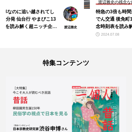
渡辺雅史の残念な鉄道時刻表
特急の3倍も時間が掛かる路面電車〜とさ
でん交通 後免町18時30分発 伊野行〜残
念時刻表を読み解く超ニッチ企画！～
渡辺雅史
「渡辺雅史の残念な鉄道時刻表」第7回
2024.07.08
特集コンテンツ