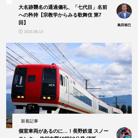
大名跡襲名の通過儀礼、「七代目」名前
への矜持【宗教学からみる歌舞伎 第7
回】
島田裕巳
2025.08.13
新着記事
個室車両があるのに…！長野鉄道 スノー