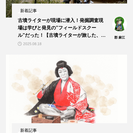
新着記事
古墳ライターが現場に潜入！発掘調査現
場は学びと発見の”フィールドスクー
ル”だった！【古墳ライターが旅した、見
郡 麻江
た、聞いた！vol.13】
2025.08.18
新着記事