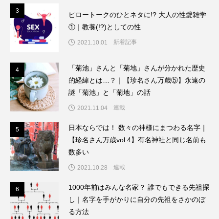
3
3
ピロートークのひとネタに!? 大人の性愛雑学
①｜教養(!?)としての性
新着記事
2021.10.01
「菊池」さんと「菊地」さんが分かれた歴史
4
4
的経緯とは…？｜【珍名さん万歳⑤】永遠の
謎「菊池」と「菊地」の話
連載
2021.11.04
日本ならでは！ 数々の神様にまつわる名字｜
5
5
【珍名さん万歳vol.4】有名神社と同じ名前も
数多い
連載
2021.10.28
1000年前はみんな名家？ 誰でもできる先祖探
6
6
し｜名字を手がかりに自分の先祖をさかのぼ
る方法