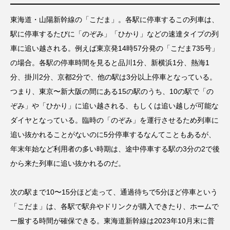
東海道・山陽新幹線の「こだま」。各駅に停車するこの列車は、
駅に停車するたびに「のぞみ」「ひかり」などの速達タイプの列
車に追い越される。例えば東京発14時57分発の「こだま735号」
の場合。各駅の停車時間を見ると品川1分、新横浜1分、熱海1
分、掛川2分、京都2分で、他の駅は3分以上停車となっている。
つまり、東京〜新大阪の間にある15の駅のうち、10の駅で「の
ぞみ」や「ひかり」に追い越される、もしくは追い越しが可能な
ダイヤとなっている。臨時の「のぞみ」を運行させるため列車に
追い抜かれることがないのに5分停車するなんてこともあるが、
年末年始など利用者の多い時期は、途中停車する駅の3分の2で後
から来た列車に追い抜かれるのだ。
次の駅まで10〜15分ほど走って、通過待ちで5分ほど停車という
「こだま」は、各駅で駅弁やドリンクが購入できたり、ホームで
一服する時間が確保できる。東海道新幹線は2023年10月末に普