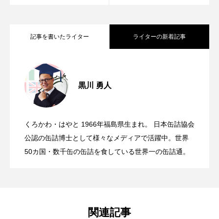
記事を書いたライター
ライターの新着記事
牡蠣が美味しくなるのはこれから！ 牡
2022.03.14
黒川 勇人
ずぼらを愛する人へ捧ぐ! レンチンで作
2022.02.21
蠣缶とグリル野菜の小鉢｜缶詰博士の極
くろかわ・はやと 1966年福島県生まれ。 日本缶詰協会
ひと手間かけられたさば缶で、今夜は極
2022.02.07
る「鶏から黒酢あん丼」｜極旨缶詰レシ
公認の缶詰博士として様々なメディアで活躍中。世界
旨完全レシピ（牡蠣缶）
50カ国・数千缶の缶詰を食している世界一の缶詰通。
旨パスタ！｜極旨缶詰レシピ（さばのト
ピ（からあげ黒酢あん缶編）
マト煮缶）
関連記事