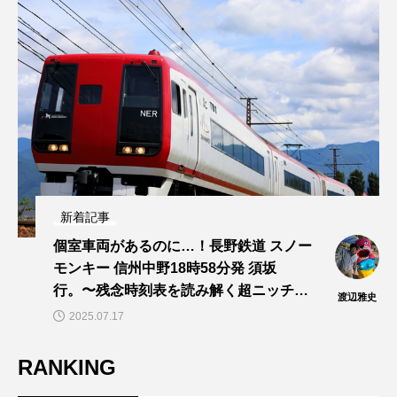
新着記事
個室車両があるのに…！長野鉄道 スノー
モンキー 信州中野18時58分発 須坂
行。〜残念時刻表を読み解く超ニッチ企
渡辺雅史
画！～「渡辺雅史の残念な鉄道時刻表」
2025.07.17
第14回
RANKING