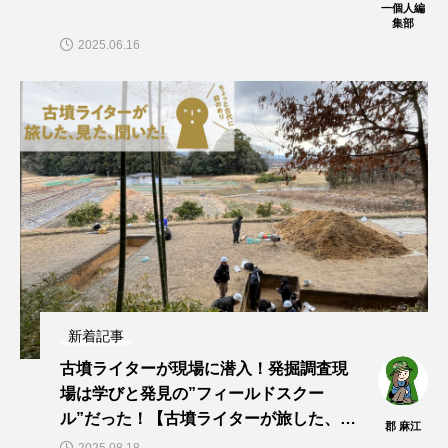
一個人編
集部
2025.06.16
新着記事
古墳ライターが現場に潜入！発掘調査現
場は学びと発見の”フィールドスクー
ル”だった！【古墳ライターが旅した、見
郡 麻江
た、聞いた！vol.13】
2025.08.18