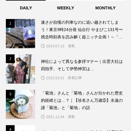
DAILY
WEEKLY
MONTHLY
速さが自慢の列車なのに追い越されてしま
1
1
う！東京9時24分発 仙台行 やまびこ131号〜
残念時刻表を読み解く超ニッチ企画！～「渡
辺雅史の残念な鉄道時刻表」第8回
連載
2024.07.13
2
2
神社によって異なる参拝マナー｜出雲大社は
四拍手、そして伊勢神宮は…
新着記事
2022.03.01
「菊池」さんと「菊地」さんが分かれた歴史
3
3
的経緯とは…？｜【珍名さん万歳⑤】永遠の
謎「菊池」と「菊地」の話
連載
2021.11.04
4
4