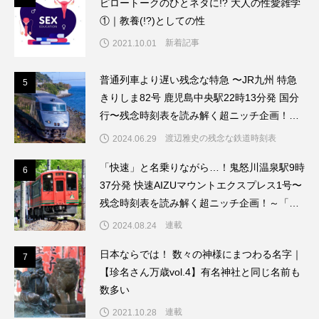
ピロートークのひとネタに!? 大人の性愛雑学
①｜教養(!?)としての性
新着記事
2021.10.01
普通列車より遅い残念な特急 〜JR九州 特急
5
5
きりしま82号 鹿児島中央駅22時13分発 国分
行〜残念時刻表を読み解く超ニッチ企画！～
「渡辺雅史の残念な鉄道時刻表」第6回
渡辺雅史の残念な鉄道時刻表
2024.06.29
「快速」と名乗りながら…！鬼怒川温泉駅9時
6
6
37分発 快速AIZUマウントエクスプレス1号〜
残念時刻表を読み解く超ニッチ企画！～「渡
辺雅史の残念な鉄道時刻表」第9回
連載
2024.08.24
日本ならでは！ 数々の神様にまつわる名字｜
7
7
【珍名さん万歳vol.4】有名神社と同じ名前も
数多い
連載
2021.10.28