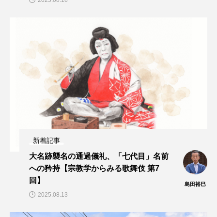
新着記事
大名跡襲名の通過儀礼、「七代目」名前
への矜持【宗教学からみる歌舞伎 第7
回】
島田裕巳
2025.08.13